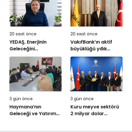
20 saat önce
20 saat önce
YEDAŞ, Enerjinin
VakıfBank’ın aktif
Geleceğini
büyüklüğü yıllık
Şekillendirecek Genç
bazda yüzde 28
Yetenekleri Arıyor
artışla 5,8 trilyon
TL’yi aştı
3 gün önce
3 gün önce
Haymana’nın
Kuru meyve sektörü
Geleceği ve Yatırım
2 milyar dolar
Potansiyeli Masaya
ihracat hedefi için
Yatırıldı
Ankara’dan destek