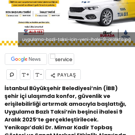
uygulama-bazli-taksi-icin-yeni-ihale-9-aralikta.jpg
+
-
PAYLAŞ
İstanbul Büyükşehir Belediyesi’nin (İBB)
şehir içi ulaşımda konfor, güvenlik ve
erişilebilirliği artırmak amacıyla başlattığı,
Uygulama Bazlı Taksi’nin beşinci ihalesi 9
Aralık 2025’te gerçekleştirilecek.
Yenikapı’daki Dr. Mimar Kadir Topbaş