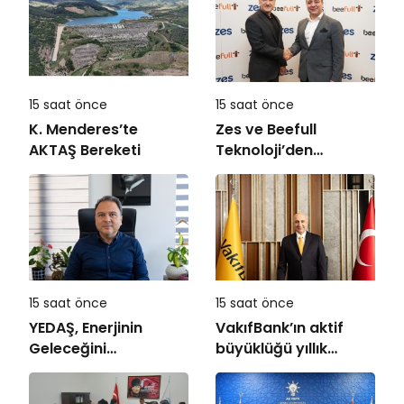
15 saat önce
15 saat önce
K. Menderes’te
Zes ve Beefull
AKTAŞ Bereketi
Teknoloji’den
Roaming İş Birliği
15 saat önce
15 saat önce
YEDAŞ, Enerjinin
VakıfBank’ın aktif
Geleceğini
büyüklüğü yıllık
Şekillendirecek Genç
bazda yüzde 28
Yetenekleri Arıyor
artışla 5,8 trilyon