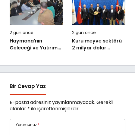
TL’yi aştı
2 gün önce
2 gün önce
Haymana’nın
Kuru meyve sektörü
Geleceği ve Yatırım
2 milyar dolar
Potansiyeli Masaya
ihracat hedefi için
Yatırıldı
Ankara’dan destek
istedi
Bir Cevap Yaz
E-posta adresiniz yayınlanmayacak.
Gerekli
alanlar
*
ile işaretlenmişlerdir
Yorumunuz
*