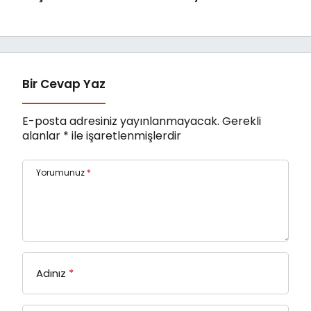
Sanatkârlar
Fonu’na Devri
Odası’ndan Ziyaret
Tamamlandı
Bir Cevap Yaz
E-posta adresiniz yayınlanmayacak.
Gerekli
alanlar
*
ile işaretlenmişlerdir
Yorumunuz
*
Adınız
*