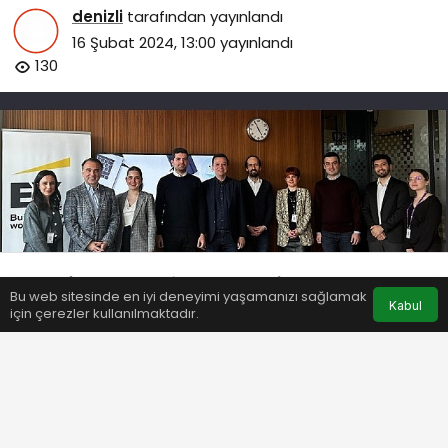
denizli
tarafından yayınlandı
16 Şubat 2024, 13:00
yayınlandı
130
Bu web sitesinde en iyi deneyimi yaşamanızı sağlamak
Anasayfa
Akış
Eczaneler
Trafik
Kabul
için çerezler kullanılmaktadır.