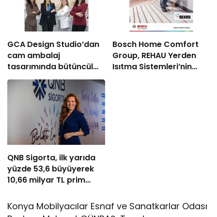
GCA Design Studio’dan
Bosch Home Comfort
cam ambalaj
Group, REHAU Yerden
tasarımında bütüncül
Isıtma Sistemleri’nin
yaklaşım
Türkiye’deki tek yetkili
distribütörü oldu
QNB Sigorta, ilk yarıda
yüzde 53,6 büyüyerek
10,66 milyar TL prim
üretimine ulaştı
Konya Mobilyacılar Esnaf ve Sanatkarlar Odası