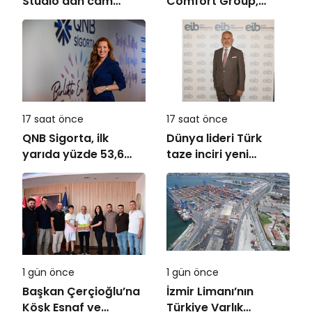
Studio’dan cam
Comfort Group,
ambalaj tasarımında
REHAU Yerden Isıtma
bütüncül yaklaşım
Sistemleri’nin
Türkiye’deki tek
yetkili distribütörü
oldu
17 saat önce
17 saat önce
QNB Sigorta, ilk
Dünya lideri Türk
yarıda yüzde 53,6
taze inciri yeni
büyüyerek 10,66
sezona başladı
milyar TL prim
üretimine ulaştı
1 gün önce
1 gün önce
Başkan Çerçioğlu’na
İzmir Limanı’nın
Köşk Esnaf ve
Türkiye Varlık