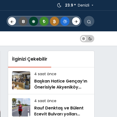
23.9 °
Denizli
İlginizi Çekebilir
4 saat önce
Başkan Hatice Gençay’ın
Önerisiyle Akyeniköy
Düğün Salonu Yıl Sonuna
Kadar Ücretsiz
4 saat önce
Rauf Denktaş ve Bülent
Ecevit Bulvarı yolları