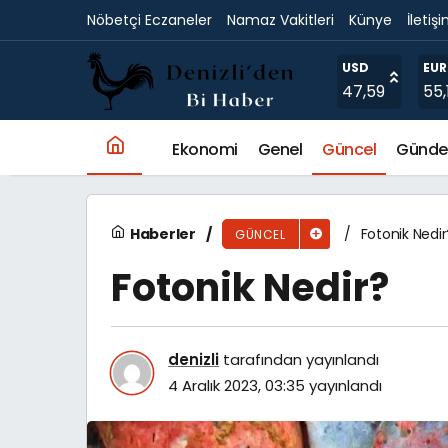
Nöbetçi Eczaneler
Namaz Vakitleri
Künye
İletiş
Fotonik Nedir?
USD
EU
47,59
55,
Ekonomi
Genel
Güncel
Günd
Haberler
Fotonik Nedir
GÜNCEL
Fotonik Nedir?
denizli
tarafından yayınlandı
4 Aralık 2023, 03:35
yayınlandı