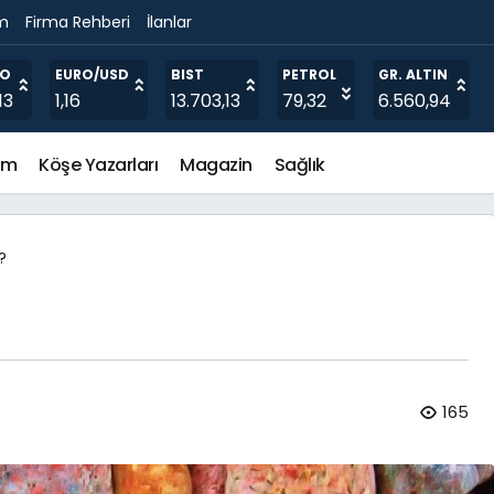
im
Firma Rehberi
İlanlar
RO
EURO/USD
BIST
PETROL
GR. ALTIN
13
1,16
13.703,13
79,32
6.560,94
em
Köşe Yazarları
Magazin
Sağlık
?
165