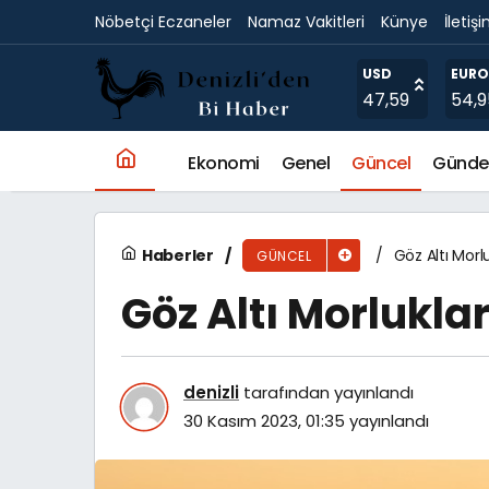
Nöbetçi Eczaneler
Namaz Vakitleri
Künye
İletiş
Göz Altı Morlukları Nasıl Geçer?
USD
EURO
47,59
54,9
Ekonomi
Genel
Güncel
Günd
Haberler
Göz Altı Morl
GÜNCEL
Göz Altı Morlukla
denizli
tarafından yayınlandı
30 Kasım 2023, 01:35
yayınlandı