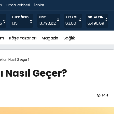
im
Firma Rehberi
İlanlar
EURO/USD
BIST
PETROL
GR. ALTIN
5
1,15
13.798,82
83,00
6.496,89
em
Köşe Yazarları
Magazin
Sağlık
ukları Nasıl Geçer?
rı Nasıl Geçer?
144