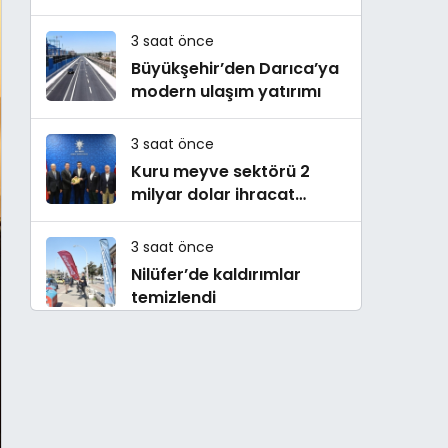
Sertifikasını Aldı
3 saat önce
Büyükşehir’den Darıca’ya
modern ulaşım yatırımı
3 saat önce
Kuru meyve sektörü 2
milyar dolar ihracat
hedefi için Ankara’dan
destek istedi
3 saat önce
Nilüfer’de kaldırımlar
temizlendi