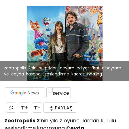
zootropolis-2nin-surprizleri-devam-ediyor-firat-albayram-
ve-ceyda-kasabali-seslendirme-kadrosunda.jpg
+
-
PAYLAŞ
Zootropolis 2
’nin yıldız oyunculardan kurulu
seslendirme kadrosuna
Ceyda