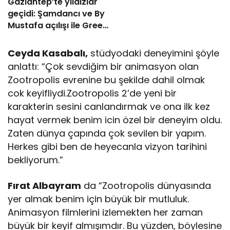
Gaziantep’te yıldızlar
geçidi: Şamdancı ve By
Mustafa açılışı ile Green
Park’ta görkemli gala
Ceyda Kasabalı,
stüdyodaki deneyimini şöyle
anlattı: “Çok sevdiğim bir animasyon olan
Zootropolis evrenine bu şekilde dahil olmak
cok keyifliydi.Zootropolis 2’de yeni bir
karakterin sesini canlandırmak ve ona ilk kez
hayat vermek benim icin özel bir deneyim oldu.
Zaten dünya çapında çok sevilen bir yapım.
Herkes gibi ben de heyecanla vizyon tarihini
bekliyorum.”
Fırat Albayram
da “Zootropolis dünyasında
yer almak benim için büyük bir mutluluk.
Animasyon filmlerini izlemekten her zaman
büyük bir keyif almışımdır. Bu yüzden, böylesine