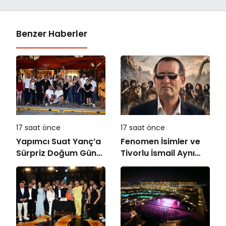
Benzer Haberler
17 saat önce
17 saat önce
Yapımcı Suat Yanç’a
Fenomen İsimler ve
Sürpriz Doğum Günü
Tivorlu İsmail Aynı
Kutlaması!
Filmde Buluştu!
!Kozalak Devri! 7
Ağustos’ta Vizyonda