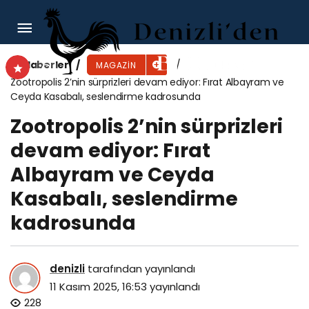
Kün Restoran’da yıldızlar buluşması
Haberler
MAGAZIN
Zootropolis 2’nin sürprizleri devam ediyor: Fırat Albayram ve
Ceyda Kasabalı, seslendirme kadrosunda
Zootropolis 2’nin sürprizleri
devam ediyor: Fırat
Albayram ve Ceyda
Kasabalı, seslendirme
kadrosunda
denizli
tarafından yayınlandı
11 Kasım 2025, 16:53
yayınlandı
228