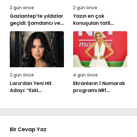
2 gün önce
2 gün önce
Gaziantep’te yıldızlar
Yazın en çok
geçidi: Şamdancı ve
konuşulan tatil
By Mustafa açılışı ile
kareleri bu sezon
Green Park’ta
Ethno Belek’ten geldi
görkemli gala
2 gün önce
4 gün önce
Lara’dan Yeni Hit
Ekranların 1 Numaralı
Adayı: “Eski
programı NR1
Numaralar” Yayında
Magazin
Bir Cevap Yaz