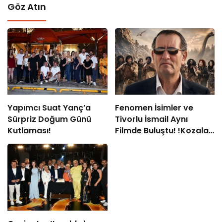
Göz Atın
Yapımcı Suat Yanç’a
Fenomen İsimler ve
Sürpriz Doğum Günü
Tivorlu İsmail Aynı
Kutlaması!
Filmde Buluştu! !Kozalak
Devri! 7 Ağustos’ta
Vizyonda