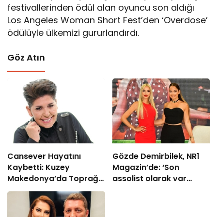
festivallerinden ödül alan oyuncu son aldığı
Los Angeles Woman Short Fest’den ‘Overdose’
ödülüyle ülkemizi gururlandırdı.
Göz Atın
Cansever Hayatını
Gözde Demirbilek, NR1
Kaybetti: Kuzey
Magazin’de: ‘Son
Makedonya’da Toprağa
assolist olarak var
Verilecek
olacağım!’