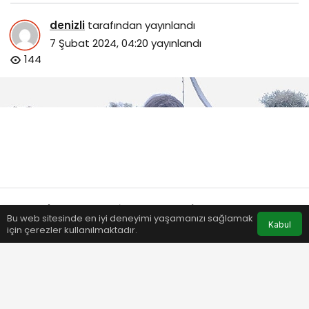
denizli
tarafından yayınlandı
7 Şubat 2024, 04:20
yayınlandı
144
Bu web sitesinde en iyi deneyimi yaşamanızı sağlamak
Anasayfa
Akış
Eczaneler
Trafik
Kabul
için çerezler kullanılmaktadır.