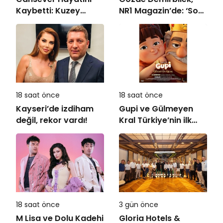
Kaybetti: Kuzey
NR1 Magazin’de: ‘Son
Makedonya’da
assolist olarak var
Toprağa Verilecek
olacağım!’
18 saat önce
18 saat önce
Kayseri’de izdiham
Gupi ve Gülmeyen
değil, rekor vardı!
Kral Türkiye’nin ilk
IMAX® animasyon
filmi oluyor
18 saat önce
3 gün önce
M Lisa ve Dolu Kadehi
Gloria Hotels &