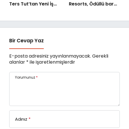
Ters Tut’tan Yeni İş
Resorts, Ödüllü bar
Birliği: Vişne
Panda & Sons ile
unutulmaz bir
Miksoloji Gecesine
İmza Attı
Bir Cevap Yaz
E-posta adresiniz yayınlanmayacak.
Gerekli
alanlar
*
ile işaretlenmişlerdir
Yorumunuz
*
Adınız
*