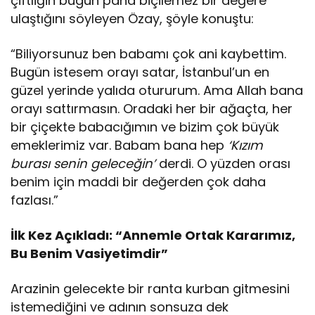
çiftliğin bugün paha biçilemez bir değere
ulaştığını söyleyen Özay, şöyle konuştu:
“Biliyorsunuz ben babamı çok ani kaybettim.
Bugün istesem orayı satar, İstanbul’un en
güzel yerinde yalıda otururum. Ama Allah bana
orayı sattırmasın. Oradaki her bir ağaçta, her
bir çiçekte babacığımın ve bizim çok büyük
emeklerimiz var. Babam bana hep
‘Kızım
burası senin geleceğin’
derdi. O yüzden orası
benim için maddi bir değerden çok daha
fazlası.”
İlk Kez Açıkladı: “Annemle Ortak Kararımız,
Bu Benim Vasiyetimdir”
Arazinin gelecekte bir ranta kurban gitmesini
istemediğini ve adının sonsuza dek