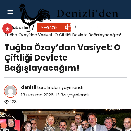
Emir Can İğrek, ‘Fiyakalı’ albümünün ilk teklisini
yayınladı: ‘Geçmiş Geçmişte’
Haberler
MAGAZIN
Tuğba Özay’dan Vasiyet: O Çiftliği Devlete Bağışlayacağım!
Tuğba Özay’dan Vasiyet: O
Çiftliği Devlete
Bağışlayacağım!
denizli
tarafından yayınlandı
13 Haziran 2026, 13:34
yayınlandı
123