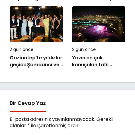
Kutlaması!
Filmde Buluştu!
!Kozalak Devri! 7
Ağustos’ta Vizyonda
2 gün önce
2 gün önce
Gaziantep’te yıldızlar
Yazın en çok
geçidi: Şamdancı ve
konuşulan tatil
By Mustafa açılışı ile
kareleri bu sezon
Green Park’ta
Ethno Belek’ten geldi
görkemli gala
Bir Cevap Yaz
E-posta adresiniz yayınlanmayacak.
Gerekli
alanlar
*
ile işaretlenmişlerdir