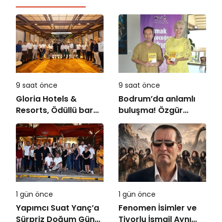
9 saat önce
9 saat önce
Gloria Hotels &
Bodrum’da anlamlı
Resorts, Ödüllü bar
buluşma! Özgür
Panda & Sons ile
Aras’ın çok
unutulmaz bir
konuşulan kitabı yeni
Miksoloji Gecesine
baskısını Titanic
İmza Attı
Luxury Collection
Bodrum’da kutladı
1 gün önce
1 gün önce
Yapımcı Suat Yanç’a
Fenomen İsimler ve
Sürpriz Doğum Günü
Tivorlu İsmail Aynı