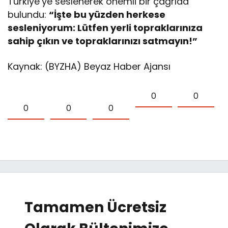
Türkiye’ye seslenerek önemli bir çağrıda
bulundu:
“İşte bu yüzden herkese
sesleniyorum: Lütfen yerli topraklarınıza
sahip çıkın ve topraklarınızı satmayın!”
Kaynak: (BYZHA) Beyaz Haber Ajansı
0
0
0
0
0
Tamamen Ücretsiz