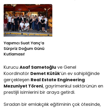
Miksoloji Gecesine İmza
yeni baskısını Titanic
Attı
Luxury Collection
Bodrum’da kutladı
Yapımcı Suat Yanç’a
Sürpriz Doğum Günü
Kutlaması!
Kurucu
Asaf Sametoğlu
ve Genel
Koordinatör
Demet Kütük
‘ün ev sahipliğinde
gerçekleşen
Real Estate Engineering
Mezuniyet Töreni
, gayrimenkul sektörünün en
prestijli isimlerini bir araya getirdi.
Sıradan bir emlakçılık eğitiminin çok ötesinde,