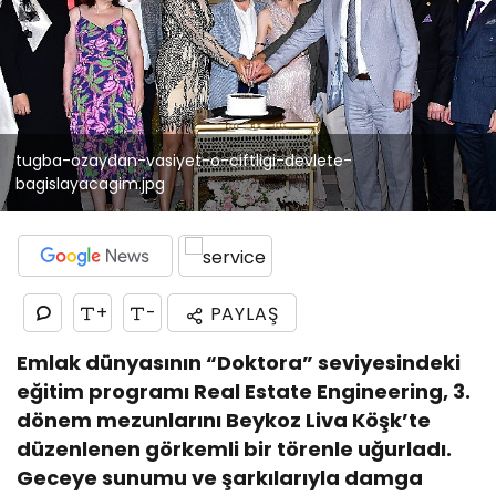
tugba-ozaydan-vasiyet-o-ciftligi-devlete-
bagislayacagim.jpg
+
-
PAYLAŞ
Emlak dünyasının “Doktora” seviyesindeki
eğitim programı Real Estate Engineering, 3.
dönem mezunlarını Beykoz Liva Köşk’te
düzenlenen görkemli bir törenle uğurladı.
Geceye sunumu ve şarkılarıyla damga