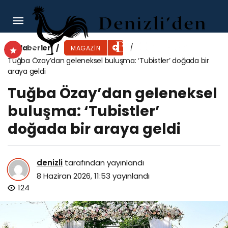
Gupse Özay, ‘Gupi’ ile Yaratıcı Çocuk
Festivali’nde minik hayranlarıyla buluştu
Haberler
MAGAZIN
Tuğba Özay’dan geleneksel buluşma: ‘Tubistler’ doğada bir
araya geldi
Tuğba Özay’dan geleneksel
buluşma: ‘Tubistler’
doğada bir araya geldi
denizli
tarafından yayınlandı
8 Haziran 2026, 11:53
yayınlandı
124