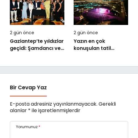
Ağustos’ta Vizyonda
2 gün önce
2 gün önce
Gaziantep’te yıldızlar
Yazın en çok
geçidi: Şamdancı ve
konuşulan tatil
By Mustafa açılışı ile
kareleri bu sezon
Green Park’ta
Ethno Belek’ten geldi
görkemli gala
Bir Cevap Yaz
E-posta adresiniz yayınlanmayacak.
Gerekli
alanlar
*
ile işaretlenmişlerdir
Yorumunuz
*