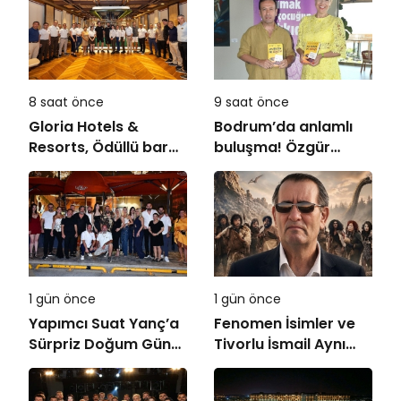
8 saat önce
9 saat önce
Gloria Hotels &
Bodrum’da anlamlı
Resorts, Ödüllü bar
buluşma! Özgür
Panda & Sons ile
Aras’ın çok
unutulmaz bir
konuşulan kitabı yeni
Miksoloji Gecesine
baskısını Titanic
İmza Attı
Luxury Collection
Bodrum’da kutladı
1 gün önce
1 gün önce
Yapımcı Suat Yanç’a
Fenomen İsimler ve
Sürpriz Doğum Günü
Tivorlu İsmail Aynı
Kutlaması!
Filmde Buluştu!
!Kozalak Devri! 7