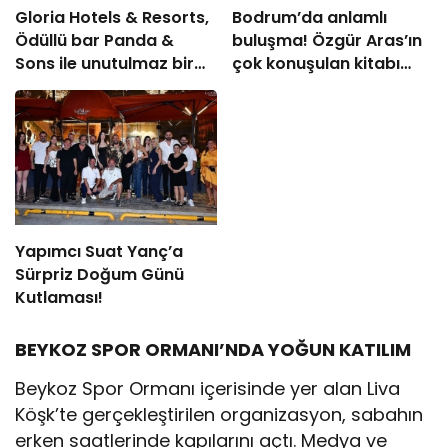
Gloria Hotels & Resorts,
Bodrum’da anlamlı
Ödüllü bar Panda &
buluşma! Özgür Aras’ın
Sons ile unutulmaz bir
çok konuşulan kitabı
Miksoloji Gecesine İmza
yeni baskısını Titanic
Attı
Luxury Collection
Bodrum’da kutladı
Yapımcı Suat Yanç’a
Sürpriz Doğum Günü
Kutlaması!
BEYKOZ SPOR ORMANI’NDA YOĞUN KATILIM
Beykoz Spor Ormanı içerisinde yer alan Liva
Köşk’te gerçekleştirilen organizasyon, sabahın
erken saatlerinde kapılarını açtı. Medya ve