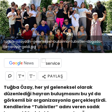
tugba-ozaydan-geleneksel-bulusma-tubistler-dogada-
bir-araya-geldi.jpg
+
-
PAYLAŞ
Tuğba Özay, her yıl geleneksel olarak
düzenlediği hayran buluşmasını bu yıl da
görkemli bir organizasyonla gerçekleştirdi.
Kendilerine “Tubistler” adını veren sadık