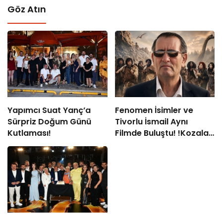
Göz Atın
Yapımcı Suat Yanç’a
Fenomen İsimler ve
Sürpriz Doğum Günü
Tivorlu İsmail Aynı
Kutlaması!
Filmde Buluştu! !Kozalak
Devri! 7 Ağustos’ta
Vizyonda