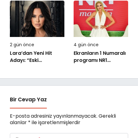
Green Park’ta
Ethno Belek’ten geldi
görkemli gala
2 gün önce
4 gün önce
Lara’dan Yeni Hit
Ekranların 1 Numaralı
Adayı: “Eski
programı NR1
Numaralar” Yayında
Magazin
Bir Cevap Yaz
E-posta adresiniz yayınlanmayacak.
Gerekli
alanlar
*
ile işaretlenmişlerdir