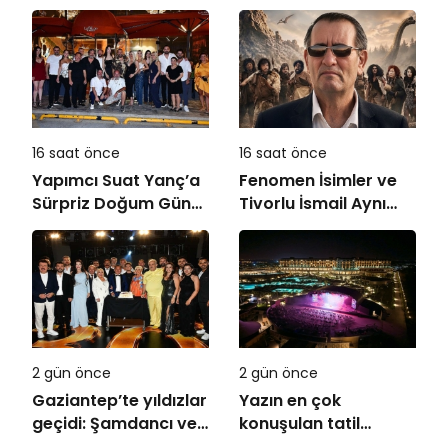
16 saat önce
16 saat önce
Yapımcı Suat Yanç’a
Fenomen İsimler ve
Sürpriz Doğum Günü
Tivorlu İsmail Aynı
Kutlaması!
Filmde Buluştu!
!Kozalak Devri! 7
Ağustos’ta Vizyonda
2 gün önce
2 gün önce
Gaziantep’te yıldızlar
Yazın en çok
geçidi: Şamdancı ve
konuşulan tatil
By Mustafa açılışı ile
kareleri bu sezon