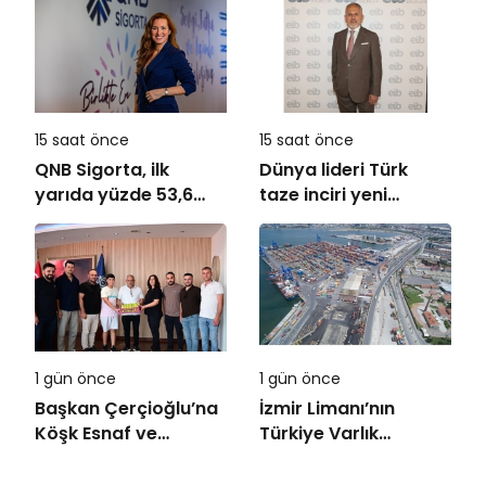
bütüncül yaklaşım
Sistemleri’nin
Türkiye’deki tek
yetkili distribütörü
oldu
15 saat önce
15 saat önce
QNB Sigorta, ilk
Dünya lideri Türk
yarıda yüzde 53,6
taze inciri yeni
büyüyerek 10,66
sezona başladı
milyar TL prim
üretimine ulaştı
1 gün önce
1 gün önce
Başkan Çerçioğlu’na
İzmir Limanı’nın
Köşk Esnaf ve
Türkiye Varlık
Sanatkârlar
Fonu’na Devri
Odası’ndan Ziyaret
Tamamlandı