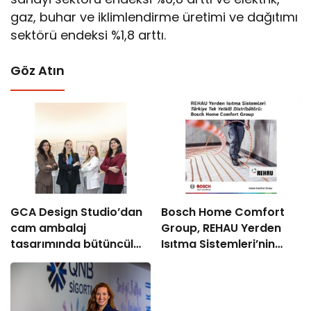
gaz, buhar ve iklimlendirme üretimi ve dağıtımı
sektörü endeksi %1,8 arttı.
Göz Atın
GCA Design Studio’dan
Bosch Home Comfort
cam ambalaj
Group, REHAU Yerden
tasarımında bütüncül
Isıtma Sistemleri’nin
yaklaşım
Türkiye’deki tek yetkili
distribütörü oldu