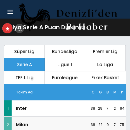
Italya Serie A Puan Durumu
Süper Lig
Bundesliga
Premier Lig
Serie A
Ligue 1
La Liga
TFF 1. Lig
Euroleague
Erkek Basket
Takım Adı
O
G
B
M
P
Inter
1
38
29
7
2
94
Milan
2
38
22
9
7
75