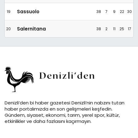
Sassuolo
19
38
7
9
22
30
Salernitana
20
38
2
11
25
17
Denizli’den bi haber gazetesi Denizli’nin nabzını tutan
haber portalımızda en son gelişmeleri keşfedin.
Gündem, siyaset, ekonomi, tarım, yerel spor, kültür,
etkinlikler ve daha fazlasını kaçırmayın.