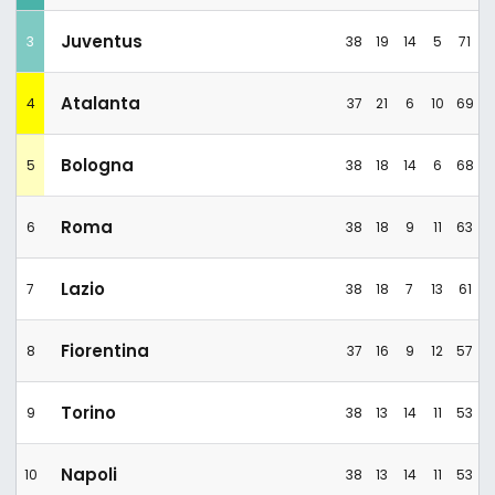
Juventus
3
38
19
14
5
71
Atalanta
4
37
21
6
10
69
Bologna
5
38
18
14
6
68
Roma
6
38
18
9
11
63
Lazio
7
38
18
7
13
61
Fiorentina
8
37
16
9
12
57
Torino
9
38
13
14
11
53
Napoli
10
38
13
14
11
53