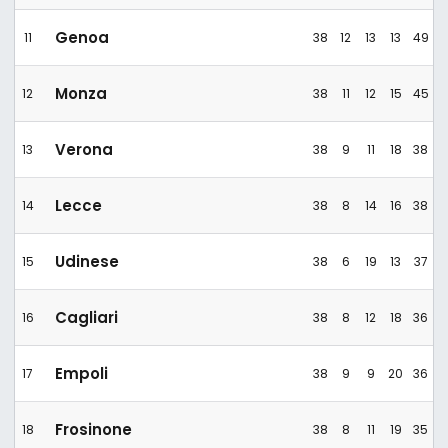
Genoa
11
38
12
13
13
49
Monza
12
38
11
12
15
45
Verona
13
38
9
11
18
38
Lecce
14
38
8
14
16
38
Udinese
15
38
6
19
13
37
Cagliari
16
38
8
12
18
36
Empoli
17
38
9
9
20
36
Frosinone
18
38
8
11
19
35