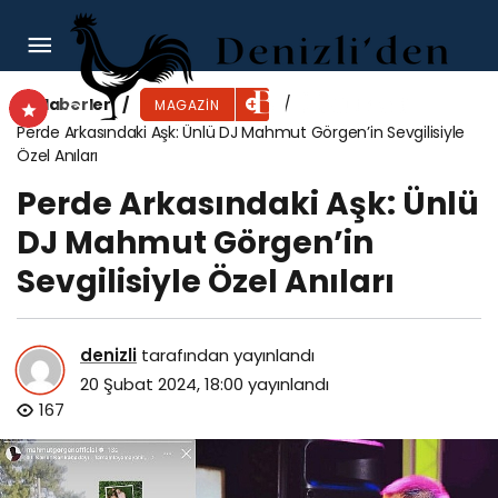
Günseli Deniz ve Amerikalı iş insanı eşi Nick
Pickens bebek bekliyor
Haberler
MAGAZIN
Perde Arkasındaki Aşk: Ünlü DJ Mahmut Görgen’in Sevgilisiyle
Özel Anıları
Perde Arkasındaki Aşk: Ünlü
DJ Mahmut Görgen’in
Sevgilisiyle Özel Anıları
denizli
tarafından yayınlandı
20 Şubat 2024, 18:00
yayınlandı
167