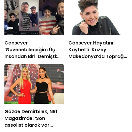
Cansever
Cansever Hayatını
‘Güvenebileceğim Üç
Kaybetti: Kuzey
İnsandan Biri’ Demişti:
Makedonya’da Toprağa
Mahmut Görgen’den
Verilecek
Cansever’e Duygusal
Veda
Gözde Demirbilek, NR1
Magazin’de: ‘Son
assolist olarak var
olacağım!’