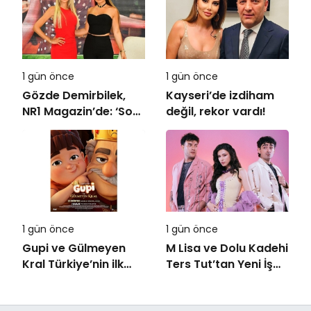
Görgen’den
Cansever’e Duygusal
Veda
1 gün önce
1 gün önce
Gözde Demirbilek,
Kayseri’de izdiham
NR1 Magazin’de: ‘Son
değil, rekor vardı!
assolist olarak var
olacağım!’
1 gün önce
1 gün önce
Gupi ve Gülmeyen
M Lisa ve Dolu Kadehi
Kral Türkiye’nin ilk
Ters Tut’tan Yeni İş
IMAX® animasyon
Birliği: Vişne
filmi oluyor