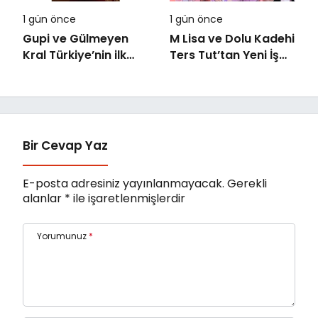
1 gün önce
1 gün önce
Gupi ve Gülmeyen
M Lisa ve Dolu Kadehi
Kral Türkiye’nin ilk
Ters Tut’tan Yeni İş
IMAX® animasyon
Birliği: Vişne
filmi oluyor
Bir Cevap Yaz
E-posta adresiniz yayınlanmayacak.
Gerekli
alanlar
*
ile işaretlenmişlerdir
Yorumunuz
*