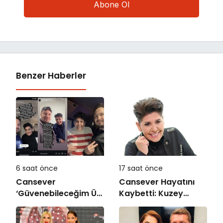
Benzer Haberler
6 saat önce
17 saat önce
Cansever
Cansever Hayatını
‘Güvenebileceğim Üç
Kaybetti: Kuzey
İnsandan Biri’
Makedonya’da
Demişti: Mahmut
Toprağa Verilecek