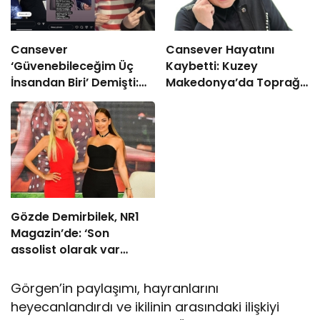
Cansever
Cansever Hayatını
‘Güvenebileceğim Üç
Kaybetti: Kuzey
İnsandan Biri’ Demişti:
Makedonya’da Toprağa
Mahmut Görgen’den
Verilecek
Cansever’e Duygusal
Veda
Gözde Demirbilek, NR1
Magazin’de: ‘Son
assolist olarak var
olacağım!’
Görgen’in paylaşımı, hayranlarını
heyecanlandırdı ve ikilinin arasındaki ilişkiyi