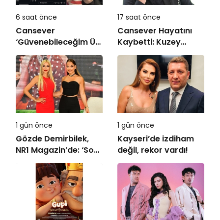
6 saat önce
17 saat önce
Cansever
Cansever Hayatını
‘Güvenebileceğim Üç
Kaybetti: Kuzey
İnsandan Biri’
Makedonya’da
Demişti: Mahmut
Toprağa Verilecek
Görgen’den
Cansever’e Duygusal
Veda
1 gün önce
1 gün önce
Gözde Demirbilek,
Kayseri’de izdiham
NR1 Magazin’de: ‘Son
değil, rekor vardı!
assolist olarak var
olacağım!’