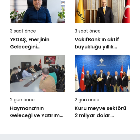
3 saat önce
3 saat önce
YEDAŞ, Enerjinin
VakıfBank’ın aktif
Geleceğini
büyüklüğü yıllık
Şekillendirecek Genç
bazda yüzde 28
Yetenekleri Arıyor
artışla 5,8 trilyon
TL’yi aştı
2 gün önce
2 gün önce
Haymana’nın
Kuru meyve sektörü
Geleceği ve Yatırım
2 milyar dolar
Potansiyeli Masaya
ihracat hedefi için
Yatırıldı
Ankara’dan destek
istedi