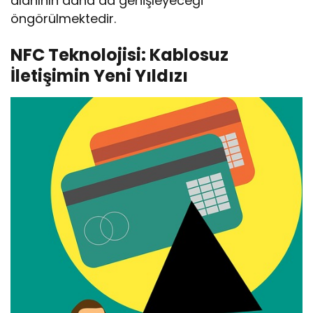
alanının daha da genişleyeceği
öngörülmektedir.
NFC Teknolojisi: Kablosuz
İletişimin Yeni Yıldızı