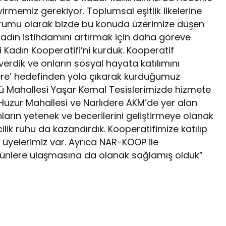
virmemiz gerekiyor. Toplumsal eşitlik ilkelerine
urumu olarak bizde bu konuda üzerimize düşen
 kadın istihdamını artırmak için daha göreve
ci Kadın Kooperatifi’ni kurduk. Kooperatif
verdik ve onların sosyal hayata katılımını
dere’ hedefinden yola çıkarak kurduğumuz
nü Mahallesi Yaşar Kemal Tesislerimizde hizmete
e Huzur Mahallesi ve Narlıdere AKM’de yer alan
nların yetenek ve becerilerini geliştirmeye olanak
lik ruhu da kazandırdık. Kooperatifimize katılıp
 üyelerimiz var. Ayrıca NAR-KOOP ile
 ürünlere ulaşmasına da olanak sağlamış olduk”