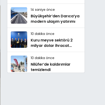
Sertifikasını Aldı
14 saniye önce
Büyükşehir’den Darıca’ya
modern ulaşım yatırımı
10 dakika önce
Kuru meyve sektörü 2
milyar dolar ihracat
hedefi için Ankara’dan
destek istedi
10 dakika önce
Nilüfer’de kaldırımlar
temizlendi