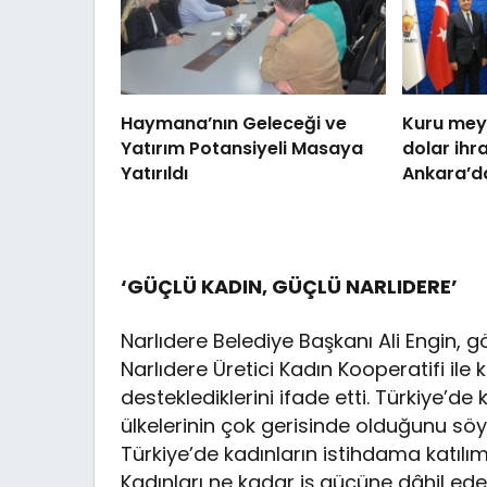
Haymana’nın Geleceği ve
Kuru mey
Yatırım Potansiyeli Masaya
dolar ihr
Yatırıldı
Ankara’da
‘GÜÇLÜ KADIN, GÜÇLÜ NARLIDERE’
Narlıdere Belediye Başkanı Ali Engin, gö
Narlıdere Üretici Kadın Kooperatifi ile
desteklediklerini ifade etti. Türkiye’d
ülkelerinin çok gerisinde olduğunu sö
Türkiye’de kadınların istihdama katılım
Kadınları ne kadar iş gücüne dâhil eder