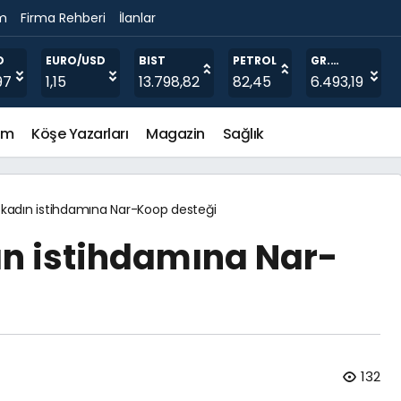
im
Firma Rehberi
İlanlar
ic / Probiotics in Oil ( Faydalı yağlarda mikroorganizm
O
EURO/USD
BIST
PETROL
GR.
ALTIN
97
1,15
13.798,82
82,45
6.493,19
em
Köşe Yazarları
Magazin
Sağlık
e kadın istihdamına Nar-Koop desteği
ın istihdamına Nar-
132