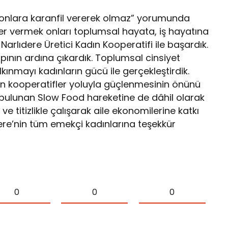
 onlara karanfil vererek olmaz” yorumunda
er vermek onları toplumsal hayata, iş hayatına
arlıdere Üretici Kadın Kooperatifi ile başardık.
 kapının ardına çıkardık. Toplumsal cinsiyet
lkınmayı kadınların gücü ile gerçekleştirdik.
ın kooperatifler yoluyla güçlenmesinin önünü
 bulunan Slow Food hareketine de dâhil olarak
 ve titizlikle çalışarak aile ekonomilerine katkı
ere’nin tüm emekçi kadınlarına teşekkür
0
0
0