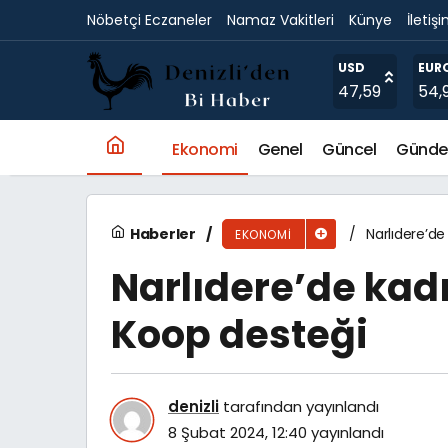
Nöbetçi Eczaneler
Namaz Vakitleri
Künye
İletiş
Dünyada Devrim Niteliğinde Bir İlk: Cocobiot
USD
EUR
47,59
54,
Ekonomi
Genel
Güncel
Günd
Haberler
Narlıdere’d
EKONOMI
Narlıdere’de kad
Koop desteği
denizli
tarafından yayınlandı
8 Şubat 2024, 12:40
yayınlandı