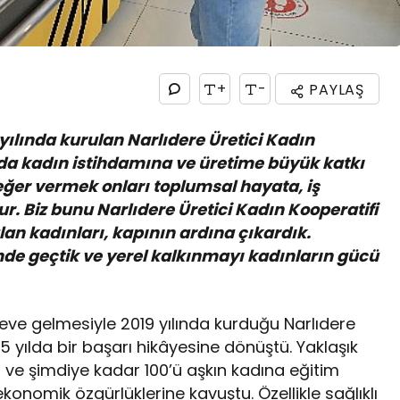
+
-
PAYLAŞ
yılında kurulan Narlıdere Üretici Kadın
da kadın istihdamına ve üretime büyük katkı
eğer vermek onları toplumsal hayata, iş
. Biz bunu Narlıdere Üretici Kadın Kooperatifi
kalan kadınları, kapının ardına çıkardık.
ünde geçtik ve yerel kalkınmayı kadınların gücü
öreve gelmesiyle 2019 yılında kurduğu Narlıdere
5 yılda bir başarı hikâyesine dönüştü. Yaklaşık
n ve şimdiye kadar 100’ü aşkın kadına eğitim
onomik özgürlüklerine kavuştu. Özellikle sağlıklı