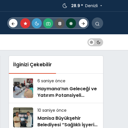
28.9 °
Denizli
a taşınma sistemleri )
İlginizi Çekebilir
6 saniye önce
Haymana’nın Geleceği ve
Yatırım Potansiyeli
Masaya Yatırıldı
10 saniye önce
Manisa Büyükşehir
Belediyesi “Sağlıklı İşyeri”