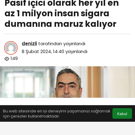
Pasif içici olarak her yıl en
az 1 milyon insan sigara
dumanına maruz kalıyor
denizli
tarafından yayınlandı
8 Şubat 2024, 14:40
yayınlandı
149
Bu web sitesinde en iyi deneyimi yaşamanızı sağlamak
Anasayfa
Akış
Eczaneler
Trafik
Kabul
için çerezler kullanılmaktadır.