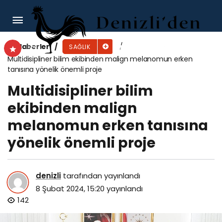
Pasif içici olarak her yıl en az 1 milyon insan
sigara dumanına maruz kalıyor
Haberler
SAĞLIK
Multidisipliner bilim ekibinden malign melanomun erken
tanısına yönelik önemli proje
Multidisipliner bilim
ekibinden malign
melanomun erken tanısına
yönelik önemli proje
denizli
tarafından yayınlandı
8 Şubat 2024, 15:20
yayınlandı
142