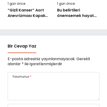
1 gün önce
1 gün önce
“Gizli Kanser” Aort
Bu belirtileri
Anevrizması Kapalı
önemsemek hayat
Yöntemle Tedavi
kurtarıyor
Edildi
Bir Cevap Yaz
E-posta adresiniz yayınlanmayacak.
Gerekli
alanlar
*
ile işaretlenmişlerdir
Yorumunuz
*