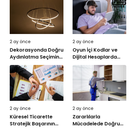
2 ay önce
2 ay önce
Dekorasyonda Doğru
Oyun İçi Kodlar ve
Aydınlatma Seçiminin
Dijital Hesaplarda
Önemi
Doğru Seçim
2 ay önce
2 ay önce
Küresel Ticarette
Zararlılarla
Stratejik Başarının
Mücadelede Doğru
Anahtarı
İlaçlama