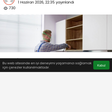
1 Haziran 2026, 22:35
yayınlandı
730
Bu web sitesinde en iyi deneyimi yaşamanızı sağlamak
Anasayfa
Akış
Eczaneler
Trafik
Kabul
için çerezler kullanılmaktadır.