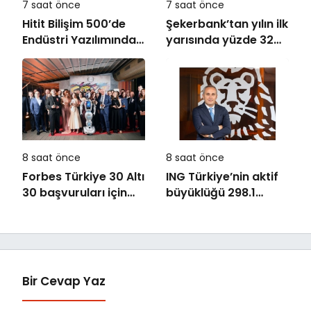
7 saat önce
7 saat önce
Hitit Bilişim 500’de
Şekerbank’tan yılın ilk
Endüstri Yazılımında
yarısında yüzde 32
Birinci Sırada
büyüme
8 saat önce
8 saat önce
Forbes Türkiye 30 Altı
ING Türkiye’nin aktif
30 başvuruları için
büyüklüğü 298.1
son dönemece girildi!
milyar TL’ye ulaştı
Bir Cevap Yaz