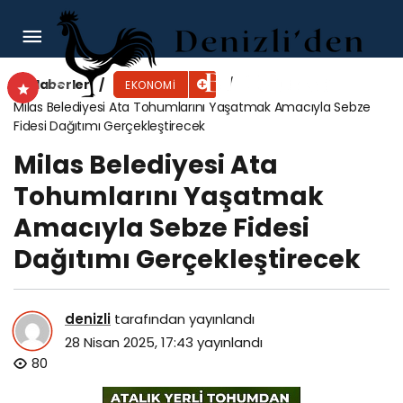
Türk Traktör ile Kayhan Ertuğrul Makina
Arasında İş Birliği Gerçekleşmedi. Türk Traktör
Haberler
EKONOMI
Milas Belediyesi Ata Tohumlarını Yaşatmak Amacıyla Sebze
Satın Alma İşleminden Vazgeçti.
Fidesi Dağıtımı Gerçekleştirecek
Milas Belediyesi Ata
Tohumlarını Yaşatmak
Amacıyla Sebze Fidesi
Dağıtımı Gerçekleştirecek
denizli
tarafından yayınlandı
28 Nisan 2025, 17:43
yayınlandı
80