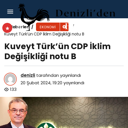
Kärcher Türkiye, 25’inci Yılında 1,5 Milyar TL
Satış Rakamına Ulaştı!
Haberler
EKONOMI
Kuveyt Türk’ün CDP İklim Değişikliği notu B
Kuveyt Türk’ün CDP İklim
Değişikliği notu B
denizli
tarafından yayınlandı
20 Şubat 2024, 19:20
yayınlandı
133