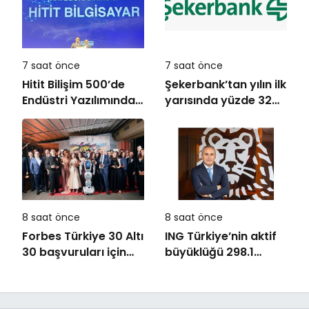
7 saat önce
7 saat önce
Hitit Bilişim 500’de
Şekerbank’tan yılın ilk
Endüstri Yazılımında
yarısında yüzde 32
Birinci Sırada
büyüme
8 saat önce
8 saat önce
Forbes Türkiye 30 Altı
ING Türkiye’nin aktif
30 başvuruları için
büyüklüğü 298.1
son dönemece girildi!
milyar TL’ye ulaştı