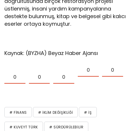
doğrultusunda birçok restorasyon projesi
üstlenmiş, insani yardım kampanyalarına
destekte bulunmuş, kitap ve belgesel gibi kalıcı
eserler ortaya koymuştur.
Kaynak: (BYZHA) Beyaz Haber Ajansı
0
0
0
0
0
# FINANS
# İKLIM DEĞIŞIKLIĞI
# İŞ
# KUVEYT TÜRK
# SÜRDÜRÜLEBILIR