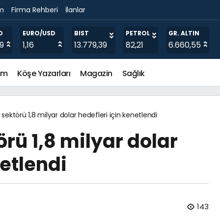
im
Firma Rehberi
İlanlar
i için kenetlendi
O
EURO/USD
BIST
PETROL
GR. ALTIN
19
1,16
13.779,39
82,21
6.660,55
em
Köşe Yazarları
Magazin
Sağlık
ektörü 1,8 milyar dolar hedefleri için kenetlendi
rü 1,8 milyar dolar
netlendi
143