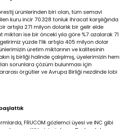
 prestij ürünlerinden biri olan, tüm semavi
en kuru incir 70.328 tonluk ihracat karşılığında
bir artışla 271 milyon dolarlık bir gelir elde
cat miktarı ise bir önceki yıla göre %7 azalarak 71
elirimiz yüzde 1’lik artışla 405 milyon dolar
nlerimizin üretim miktarının ve kalitesinin
yakın iş birliği halinde çalışılmış, üyelerimizin hem
ları sorunlara çözüm bulunması için
ararası örgütler ve Avrupa Birliği nezdinde lobi
başlattık
ormlarda, FRUCOM gözlemci üyesi ve INC gibi