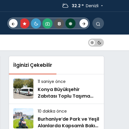
32.2 °
Denizli
İlginizi Çekebilir
11 saniye önce
Konya Büyükşehir
Zabıtası Toplu Taşıma
Denetimlerini Sürdürüyor
10 dakika önce
Burhaniye’de Park ve Yeşil
Alanlarda Kapsamlı Bakım