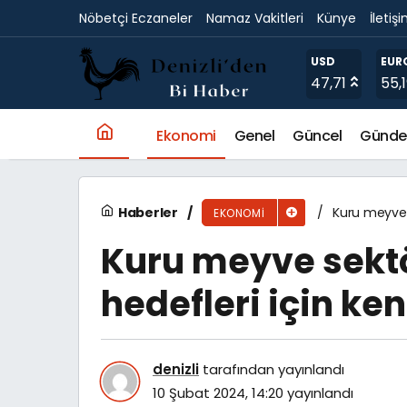
Nöbetçi Eczaneler
Namaz Vakitleri
Künye
İletiş
Kuru meyve sektörü 1,8 milyar dolar hedefler
USD
EUR
47,71
55,
Ekonomi
Genel
Güncel
Günd
Haberler
Kuru meyve s
EKONOMI
Kuru meyve sektö
hedefleri için ke
denizli
tarafından yayınlandı
10 Şubat 2024, 14:20
yayınlandı