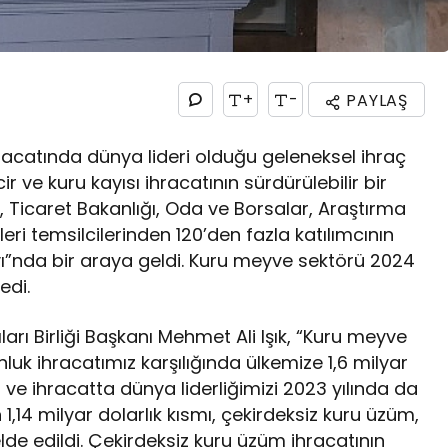
+
-
PAYLAŞ
racatında dünya lideri olduğu geleneksel ihraç
ir ve kuru kayısı ihracatının sürdürülebilir bir
ğı, Ticaret Bakanlığı, Oda ve Borsalar, Araştırma
eri temsilcilerinden 120’den fazla katılımcının
yı”nda bir araya geldi. Kuru meyve sektörü 2024
edi.
arı Birliği Başkanı Mehmet Ali Işık, “Kuru meyve
luk ihracatımız karşılığında ülkemize 1,6 milyar
m ve ihracatta dünya liderliğimizi 2023 yılında da
1,14 milyar dolarlık kısmı, çekirdeksiz kuru üzüm,
elde edildi. Çekirdeksiz kuru üzüm ihracatının