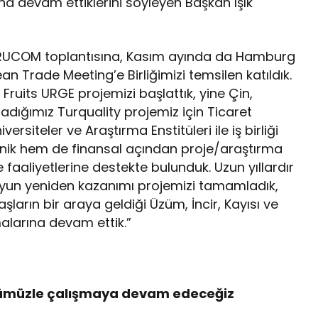
ına devam ettiklerini söyleyen Başkan Işık
FRUCOM toplantısına, Kasım ayında da Hamburg
 Trade Meeting’e Birliğimizi temsilen katıldık.
 Fruits URGE projemizi başlattık, yine Çin,
adığımız Turquality projemiz için Ticaret
siteler ve Araştırma Enstitüleri ile iş birliği
teknik hem de finansal açından proje/araştırma
 faaliyetlerine destekte bulunduk. Uzun yıllardır
suyun yeniden kazanımı projemizi tamamladık,
arın bir araya geldiği Üzüm, İncir, Kayısı ve
alarına devam ettik.”
ücümüzle çalışmaya devam edeceğiz