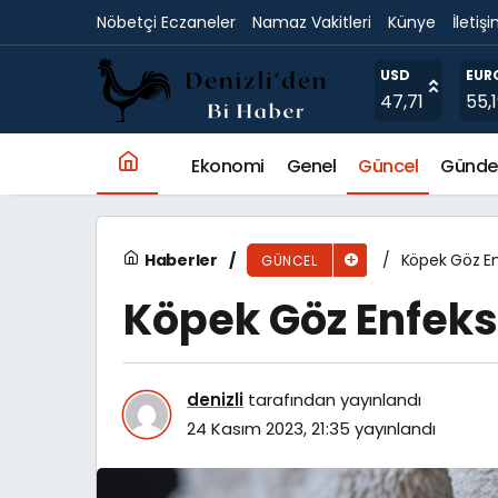
Nöbetçi Eczaneler
Namaz Vakitleri
Künye
İletiş
Köpek Göz Enfeksiyonları
USD
EUR
47,71
55,
Ekonomi
Genel
Güncel
Günd
Haberler
Köpek Göz En
GÜNCEL
Köpek Göz Enfeks
denizli
tarafından yayınlandı
24 Kasım 2023, 21:35
yayınlandı