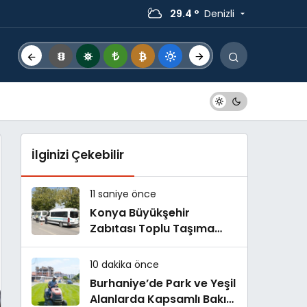
29.4 °
Denizli
İlginizi Çekebilir
11 saniye önce
Konya Büyükşehir
Zabıtası Toplu Taşıma
Denetimlerini Sürdürüyor
10 dakika önce
Burhaniye’de Park ve Yeşil
Alanlarda Kapsamlı Bakım