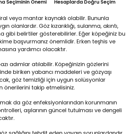
ma Seçiminin Önemi
Hesaplarda Doğru Seçim
iral veya mantar kaynaklı olabilir. Bununla
gın olanlardır. Göz kızarıklığı, sulanma, akıntı,
ibi belirtiler gösterebilirler. Eğer köpeğiniz bu
 hekime başvurmanız önemlidir. Erken teşhis ve
masına yardımcı olacaktır.
zı adımlar atılabilir. Köpeğinizin gözlerini
inde biriken yabancı maddeleri ve gözyaşı
cak, göz temizliği için uygun solüsyonlar
 önerilerini takip etmelisiniz.
tutmak da göz enfeksiyonlarından korunmanın
ntrolleri, aşılarının güncel tutulması ve dengeli
aktır.
öz sağlığını tehdit eden yaygın sorunlardandır.