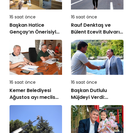
16 saat önce
16 saat önce
Başkan Hatice
Rauf Denktaş ve
Gençay’ın Önerisiyle
Bülent Ecevit Bulvarı
Akyeniköy Düğün
yolları asfaltlanıyor
Salonu Yıl Sonuna
Kadar Ücretsiz
16 saat önce
16 saat önce
Kemer Belediyesi
Başkan Dutlulu
Ağustos ayı meclis
Müjdeyi Verdi:
toplantısı yapıldı
Akpınar Mesire Alanı
Hizmete Açılıyor