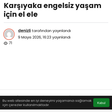
Karşıyaka engelsiz yaşam
için el ele
denizli
tarafından yayınlandı
9 Mayıs 2026, 16:23
yayınlandı
71
Bu web sitesinde en iyi deneyimi yaşamanızı sağlamak
Anasayfa
Akış
Eczaneler
Trafik
Kabul
için çerezler kullanılmaktadır.
karsiyaka-engelsiz-yasam-icin-el-ele.jpg