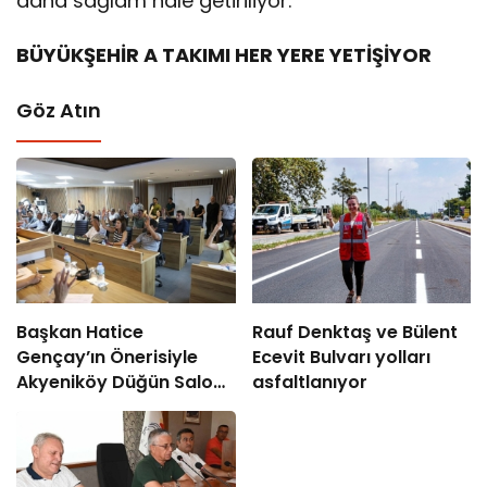
daha sağlam hale getiriliyor.
BÜYÜKŞEHİR A TAKIMI HER YERE YETİŞİYOR
Göz Atın
Başkan Hatice
Rauf Denktaş ve Bülent
Gençay’ın Önerisiyle
Ecevit Bulvarı yolları
Akyeniköy Düğün Salonu
asfaltlanıyor
Yıl Sonuna Kadar
Ücretsiz