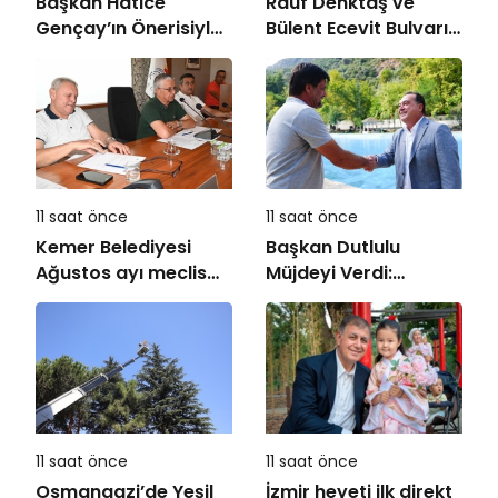
Başkan Hatice
Rauf Denktaş ve
Gençay’ın Önerisiyle
Bülent Ecevit Bulvarı
Akyeniköy Düğün
yolları asfaltlanıyor
Salonu Yıl Sonuna
Kadar Ücretsiz
11 saat önce
11 saat önce
Kemer Belediyesi
Başkan Dutlulu
Ağustos ayı meclis
Müjdeyi Verdi:
toplantısı yapıldı
Akpınar Mesire Alanı
Hizmete Açılıyor
11 saat önce
11 saat önce
Osmangazi’de Yeşil
İzmir heyeti ilk direkt