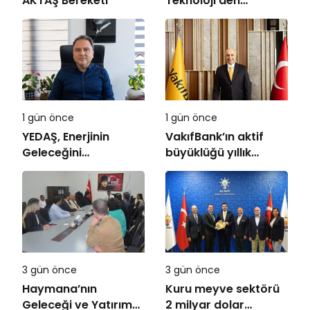
AKTAŞ Bereketi
Teknoloji’den
Roaming İş Birliği
1 gün önce
1 gün önce
YEDAŞ, Enerjinin
VakıfBank’ın aktif
Geleceğini
büyüklüğü yıllık
Şekillendirecek Genç
bazda yüzde 28
Yetenekleri Arıyor
artışla 5,8 trilyon
TL’yi aştı
3 gün önce
3 gün önce
Haymana’nın
Kuru meyve sektörü
Geleceği ve Yatırım
2 milyar dolar