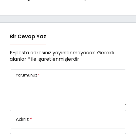
Potansiyeli Masaya
ihracat hedefi için
Yatırıldı
Ankara’dan destek
istedi
Bir Cevap Yaz
E-posta adresiniz yayınlanmayacak.
Gerekli
alanlar
*
ile işaretlenmişlerdir
Yorumunuz
*
Adınız
*