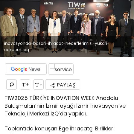
inovasyonda-basari-ihracat-hedeflerimizi-yukari-
cekecek.jpg
+
-
PAYLAŞ
TIW2025 TÜRKİYE INOVATION WEEK Anadolu
Buluşmaları’nın İzmir ayağı İzmir İnovasyon ve
Teknoloji Merkezi İzQ’da yapıldı.
Toplantıda konuşan Ege İhracatçı Birlikleri