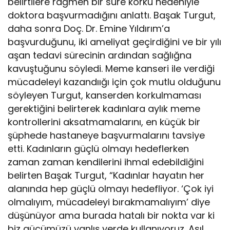
belirtilere rağmen bir süre korku nedeniyle
doktora başvurmadığını anlattı. Başak Turgut,
daha sonra Doç. Dr. Emine Yıldırım’a
başvurduğunu, iki ameliyat geçirdiğini ve bir yılı
aşan tedavi sürecinin ardından sağlığna
kavuştuğunu söyledi. Meme kanseri ile verdiği
mücadeleyi kazandıığı için çok mutlu olduğunu
söyleyen Turgut, kanserden korkulmaması
gerektiğini belirterek kadınlara aylık meme
kontrollerini aksatmamalarını, en küçük bir
şüphede hastaneye başvurmalarını tavsiye
etti. Kadınların güçlü olmayı hedeflerken
zaman zaman kendilerini ihmal edebildiğini
belirten Başak Turgut, “Kadınlar hayatın her
alanında hep güçlü olmayı hedefliyor. ‘Çok iyi
olmalıyım, mücadeleyi bırakmamalıyım’ diye
düşünüyor ama burada hatalı bir nokta var ki
biz gücümüzü yanlış yerde kullanıyoruz. Asıl