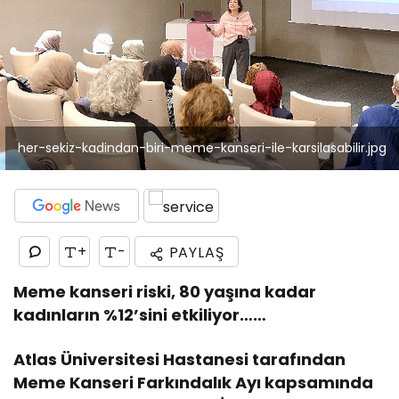
her-sekiz-kadindan-biri-meme-kanseri-ile-karsilasabilir.jpg
+
-
PAYLAŞ
Meme kanseri riski, 80 yaşına kadar
kadınların %12’sini etkiliyor……
Atlas Üniversitesi Hastanesi tarafından
Meme Kanseri Farkındalık Ayı kapsamında