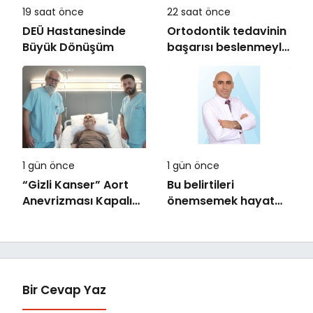
19 saat önce
22 saat önce
DEÜ Hastanesinde
Ortodontik tedavinin
Büyük Dönüşüm
başarısı beslenmeyle
başlar!
1 gün önce
1 gün önce
“Gizli Kanser” Aort
Bu belirtileri
Anevrizması Kapalı
önemsemek hayat
Yöntemle Tedavi
kurtarıyor
Edildi
Bir Cevap Yaz