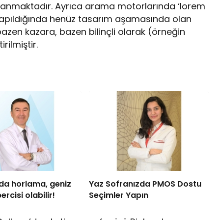
llanmaktadır. Ayrıca arama motorlarında ‘lorem
yapıldığında henüz tasarım aşamasında olan
, bazen kazara, bazen bilinçli olarak (örneğin
rilmiştir.
da horlama, geniz
Yaz Sofranızda PMOS Dostu
ercisi olabilir!
Seçimler Yapın