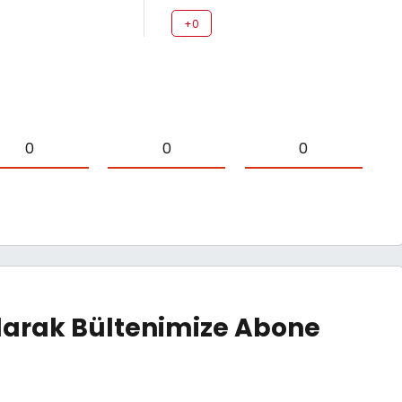
+0
0
0
0
arak Bültenimize Abone