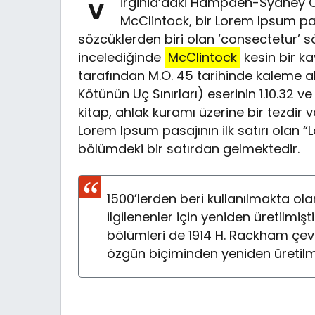
irginia’daki Hampden-Sydney C
V
McClintock, bir Lorem Ipsum p
sözcüklerden biri olan ‘consectetur’ s
incelediğinde
McClintock
kesin bir k
tarafından M.Ö. 45 tarihinde kaleme a
Kötünün Uç Sınırları) eserinin 1.10.32 v
kitap, ahlak kuramı üzerine bir tezdi
Lorem Ipsum pasajının ilk satırı olan “
bölümdeki bir satırdan gelmektedir.
1500’lerden beri kullanılmakta o
ilgilenenler için yeniden üretilmişti
bölümleri de 1914 H. Rackham çevir
özgün biçiminden yeniden üretilmi