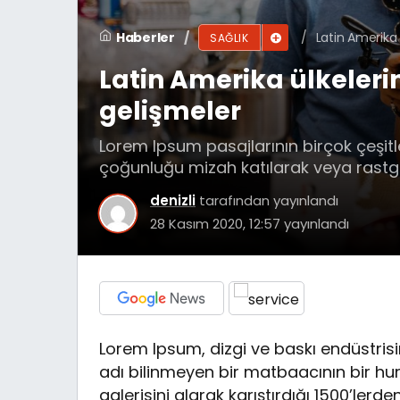
Haberler
Latin Amerika 
SAĞLIK
Latin Amerika ülkelerin
gelişmeler
Lorem Ipsum pasajlarının birçok çeşitl
çoğunluğu mizah katılarak veya rastgel
denizli
tarafından yayınlandı
28 Kasım 2020, 12:57
yayınlandı
Lorem Ipsum, dizgi ve baskı endüstrisi
adı bilinmeyen bir matbaacının bir hu
galerisini alarak karıştırdığı 1500’ler