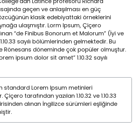
ollege’dan Latince profesörü Richard
asajında geçen ve anlaşılması en güç
özcüğünün klasik edebiyattaki örneklerini
aynağa ulaşmıştır. Lorm Ipsum, Çiçero
lınan “de Finibus Bonorum et Malorum” (İyi ve
e 1.10.33 sayılı bölümlerinden gelmektedir. Bu
r ve Rönesans döneminde çok popüler olmuştur.
Lorem ipsum dolor sit amet” 1.10.32 sayılı
lan standard Lorem Ipsum metinleri
r. Çiçero tarafından yazılan 1.10.32 ve 1.10.33
isinden alınan İngilizce sürümleri eşliğinde
ştir.