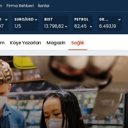
im
Firma Rehberi
İlanlar
O
EURO/USD
BIST
PETROL
GR.
ALTIN
97
1,15
13.798,82
82,45
6.493,19
em
Köşe Yazarları
Magazin
Sağlık