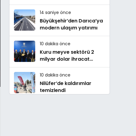
Sertifikasını Aldı
14 saniye önce
Büyükşehir’den Darıca’ya
modern ulaşım yatırımı
10 dakika önce
Kuru meyve sektörü 2
milyar dolar ihracat
hedefi için Ankara’dan
destek istedi
10 dakika önce
Nilüfer’de kaldırımlar
temizlendi