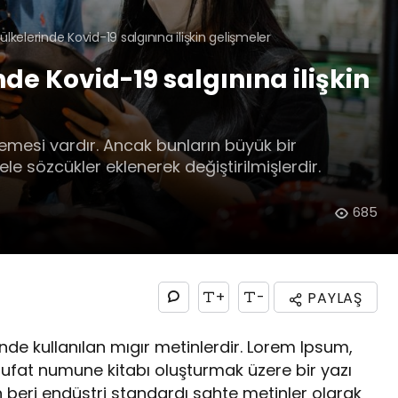
ülkelerinde Kovid-19 salgınına ilişkin gelişmeler
de Kovid-19 salgınına ilişkin
emesi vardır. Ancak bunların büyük bir
e sözcükler eklenerek değiştirilmişlerdir.
685
+
-
PAYLAŞ
nde kullanılan mıgır metinlerdir. Lorem Ipsum,
rufat numune kitabı oluşturmak üzere bir yazı
den beri endüstri standardı sahte metinler olarak