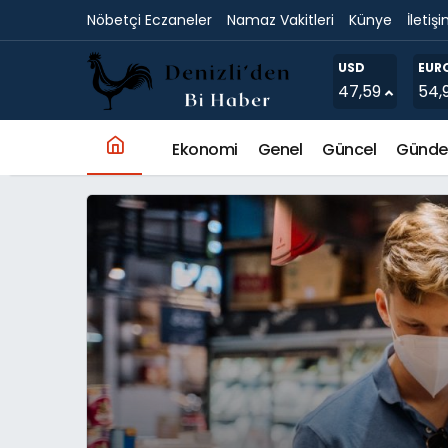
Nöbetçi Eczaneler
Namaz Vakitleri
Künye
İletiş
Frig Vadisi’ndeki ‘aşk yazıları’ temizleniyor
USD
EUR
47,59
54,
Ekonomi
Genel
Güncel
Günd