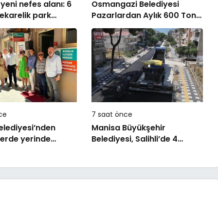
yeni nefes alanı: 6
Osmangazi Belediyesi
ekarelik park
Pazarlardan Aylık 600 Ton
açılıyor
Atık Topluyor
ce
7 saat önce
Belediyesi’nden
Manisa Büyükşehir
erde yerinde
Belediyesi, Salihli’de 4
e
Caddeyi Sıcak Asfaltla
Yeniliyor