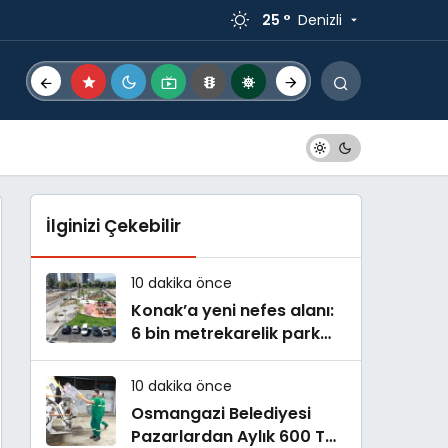
25 °
Denizli
İlginizi Çekebilir
10 dakika önce
Konak’a yeni nefes alanı:
6 bin metrekarelik park
hizmete açılıyor
10 dakika önce
Osmangazi Belediyesi
Pazarlardan Aylık 600 Ton