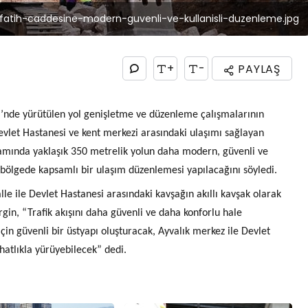
fatih-caddesine-modern-guvenli-ve-kullanisli-duzenleme.jpg
+
-
PAYLAŞ
i’nde yürütülen yol genişletme ve düzenleme çalışmalarının
Devlet Hastanesi ve kent merkezi arasındaki ulaşımı sağlayan
amında yaklaşık 350 metrelik yolun daha modern, güvenli ve
n, bölgede kapsamlı bir ulaşım düzenlemesi yapılacağını söyledi.
 ile Devlet Hastanesi arasındaki kavşağın akıllı kavşak olarak
in, “Trafik akışını daha güvenli ve daha konforlu hale
çin güvenli bir üstyapı oluşturacak, Ayvalık merkez ile Devlet
atlıkla yürüyebilecek” dedi.