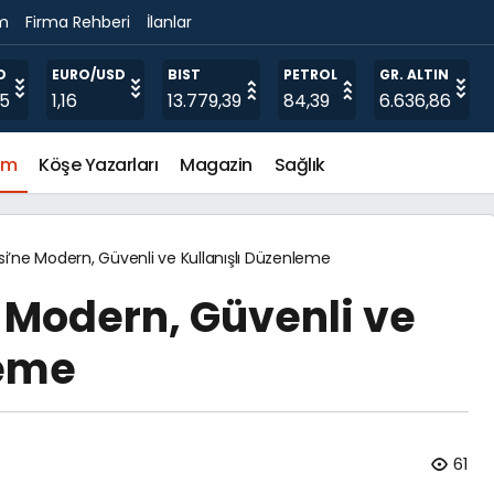
im
Firma Rehberi
İlanlar
rmara için herkes elini taşın altına koymalı”
O
EURO/USD
BIST
PETROL
GR. ALTIN
15
1,16
13.779,39
84,39
6.636,86
em
Köşe Yazarları
Magazin
Sağlık
i’ne Modern, Güvenli ve Kullanışlı Düzenleme
 Modern, Güvenli ve
leme
61