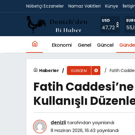
Nöbetçi Eczaneler
Namaz Vakitleri
Künye
İletiş
Başkan Büyükakın: “Ma
USD
EUR
47,72
55,
Ekonomi
Genel
Güncel
Günd
Haberler
Fatih Caddes
GÜNDEM
Fatih Caddesi’ne
Kullanışlı Düzen
denizli
tarafından yayınlandı
8 Haziran 2026, 16:43
yayınlandı