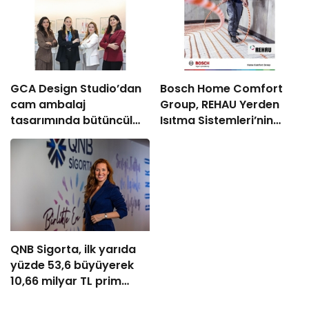
GCA Design Studio’dan
Bosch Home Comfort
cam ambalaj
Group, REHAU Yerden
tasarımında bütüncül
Isıtma Sistemleri’nin
yaklaşım
Türkiye’deki tek yetkili
distribütörü oldu
QNB Sigorta, ilk yarıda
yüzde 53,6 büyüyerek
10,66 milyar TL prim
üretimine ulaştı