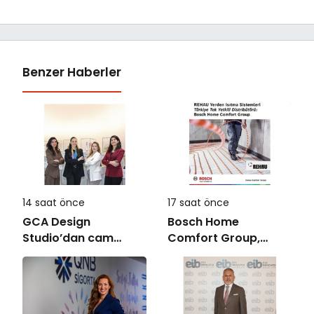
Benzer Haberler
14 saat önce
17 saat önce
GCA Design
Bosch Home
Studio’dan cam
Comfort Group,
ambalaj tasarımında
REHAU Yerden Isıtma
bütüncül yaklaşım
Sistemleri’nin
Türkiye’deki tek
yetkili distribütörü