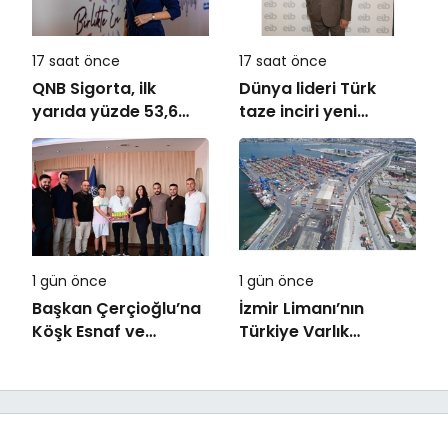
oldu
17 saat önce
17 saat önce
QNB Sigorta, ilk
Dünya lideri Türk
yarıda yüzde 53,6
taze inciri yeni
büyüyerek 10,66
sezona başladı
milyar TL prim
üretimine ulaştı
1 gün önce
1 gün önce
Başkan Çerçioğlu’na
İzmir Limanı’nın
Köşk Esnaf ve
Türkiye Varlık
Sanatkârlar
Fonu’na Devri
Odası’ndan Ziyaret
Tamamlandı