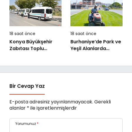
18 saat önce
18 saat önce
Konya Büyükşehir
Burhaniye’de Park ve
Zabıtası Toplu
Yeşil Alanlarda
Taşıma Denetimlerini
Kapsamlı Bakım
Sürdürüyor
Çalışmaları Sürüyor
Bir Cevap Yaz
E-posta adresiniz yayınlanmayacak.
Gerekli
alanlar
*
ile işaretlenmişlerdir
Yorumunuz
*