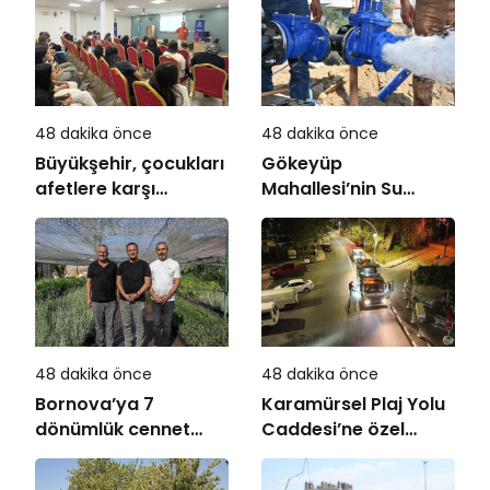
48 dakika önce
48 dakika önce
Büyükşehir, çocukları
Gökeyüp
afetlere karşı
Mahallesi’nin Su
bilinçlendiriyor
Sorunu Çözüme
Kavuşturuldu
48 dakika önce
48 dakika önce
Bornova’ya 7
Karamürsel Plaj Yolu
dönümlük cennet
Caddesi’ne özel
bahçesi
asfalt dokunuşu