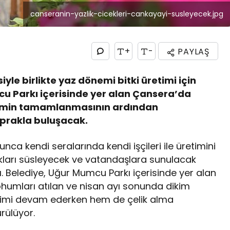
canseranin-yazlik-cicekleri-cankayayi-susleyecek.jpg
+
-
PAYLAŞ
le birlikte yaz dönemi bitki üretimi için
cu Parkı içerisinde yer alan Çansera’da
retimin tamamlanmasının ardından
oprakla buluşacak.
a kendi seralarında kendi işçileri ile üretimini
kları süsleyecek ve vatandaşlara sunulacak
dı. Belediye, Uğur Mumcu Parkı içerisinde yer alan
ohumları atılan ve nisan ayı sonunda dikim
etimi devam ederken hem de çelik alma
ürülüyor.