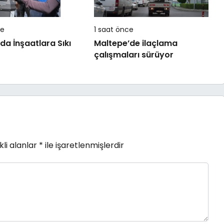
ce
1 saat önce
’da İnşaatlara Sıkı
Maltepe’de ilaçlama
çalışmaları sürüyor
li alanlar
*
ile işaretlenmişlerdir