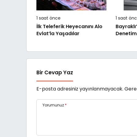
1 saat önce
1 saat ön
İlk Teleferik Heyecanını Alo
Bayraklı
Evlat’la Yaşadılar
Denetim
Bir Cevap Yaz
E-posta adresiniz yayınlanmayacak.
Gerek
Yorumunuz
*