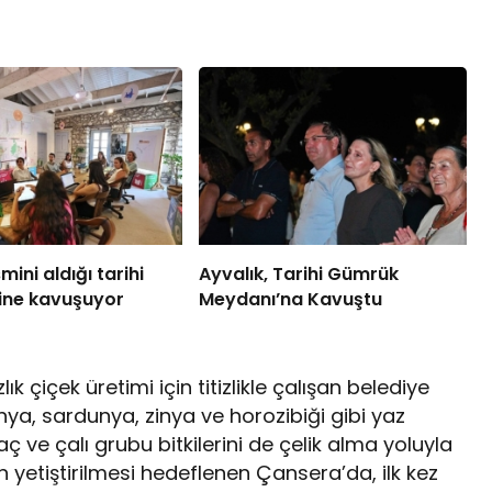
ini aldığı tarihi
Ayvalık, Tarihi Gümrük
ine kavuşuyor
Meydanı’na Kavuştu
k çiçek üretimi için titizlikle çalışan belediye
etunya, sardunya, zinya ve horozibiği gibi yaz
ğaç ve çalı grubu bitkilerini de çelik alma yoluyla
n yetiştirilmesi hedeflenen Çansera’da, ilk kez