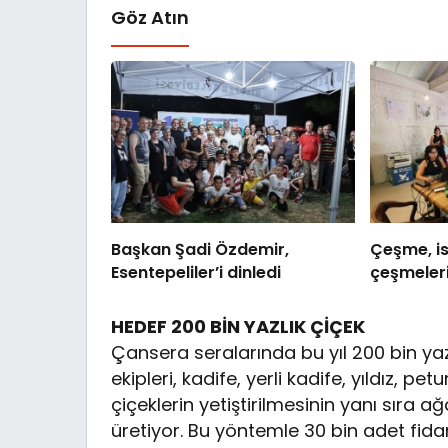
Göz Atın
Başkan Şadi Özdemir,
Çeşme, ism
Esentepeliler’i dinledi
çeşmeler
HEDEF 200 BİN YAZLIK ÇİÇEK
Çansera seralarında bu yıl 200 bin yazlı
ekipleri, kadife, yerli kadife, yıldız, p
çiçeklerin yetiştirilmesinin yanı sıra a
üretiyor. Bu yöntemle 30 bin adet fida