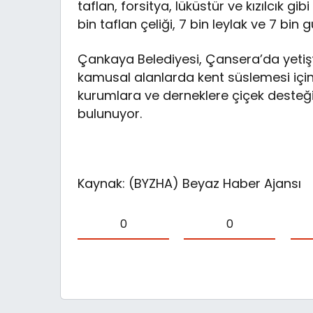
taflan, forsitya, lüküstür ve kızılcık gi
bin taflan çeliği, 7 bin leylak ve 7 bin g
Çankaya Belediyesi, Çansera’da yetiştir
kamusal alanlarda kent süslemesi için 
kurumlara ve derneklere çiçek desteğ
bulunuyor.
Kaynak: (BYZHA) Beyaz Haber Ajansı
0
0