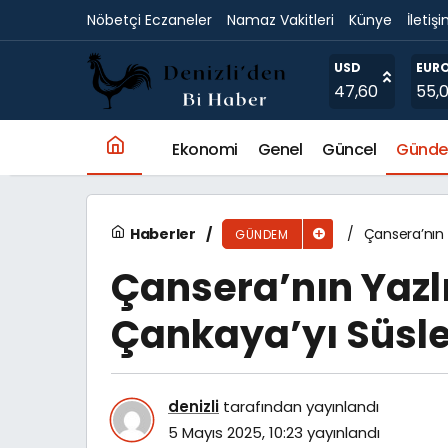
Nöbetçi Eczaneler
Namaz Vakitleri
Künye
İletiş
Büyükşehir, Gebze’de trafiği rahatlatıyor
USD
EUR
47,60
55,
Ekonomi
Genel
Güncel
Günd
Haberler
Çansera’nın 
GÜNDEM
Çansera’nın Yazlı
Çankaya’yı Süsl
denizli
tarafından yayınlandı
5 Mayıs 2025, 10:23
yayınlandı