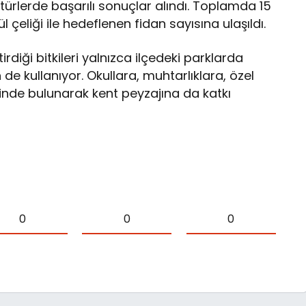
bi türlerde başarılı sonuçlar alındı. Toplamda 15
ül çeliği ile hedeflenen fidan sayısına ulaşıldı.
diği bitkileri yalnızca ilçedeki parklarda
de kullanıyor. Okullara, muhtarlıklara, özel
inde bulunarak kent peyzajına da katkı
0
0
0