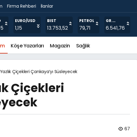
im
Firma Rehberi
İlanlar
O
EURO/USD
BIST
PETROL
GR.
ALTIN
05
1,15
13.753,52
79,71
6.541,76
em
Köşe Yazarları
Magazin
Sağlık
Yazlık Çiçekleri Çankaya’yı Süsleyecek
k Çiçekleri
eyecek
67