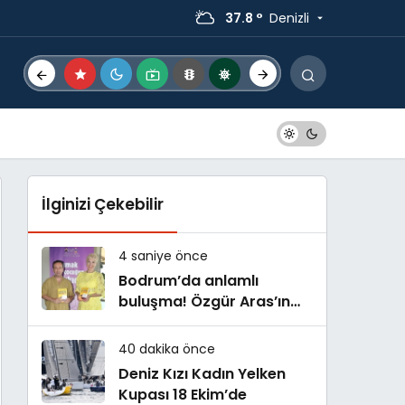
37.8 °
Denizli
İlginizi Çekebilir
4 saniye önce
Bodrum’da anlamlı
buluşma! Özgür Aras’ın
çok konuşulan kitabı yeni
baskısını Titanic Luxury
40 dakika önce
Collection Bodrum’da
Deniz Kızı Kadın Yelken
kutladı
Kupası 18 Ekim’de