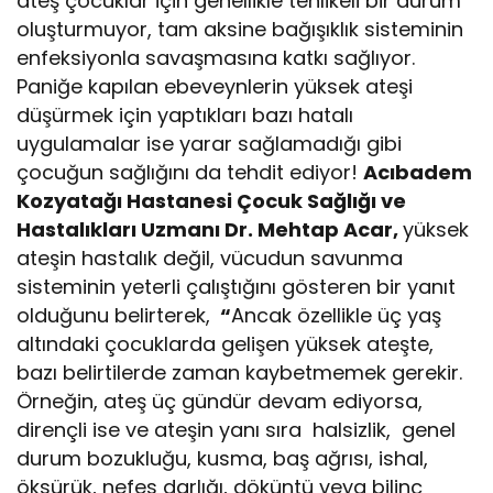
ateş çocuklar için genellikle tehlikeli bir durum
oluşturmuyor, tam aksine bağışıklık sisteminin
enfeksiyonla savaşmasına katkı sağlıyor.
Paniğe kapılan ebeveynlerin yüksek ateşi
düşürmek için yaptıkları bazı hatalı
uygulamalar ise yarar sağlamadığı gibi
çocuğun sağlığını da tehdit ediyor!
Acıbadem
Kozyatağı Hastanesi Çocuk Sağlığı ve
Hastalıkları Uzmanı Dr. Mehtap Acar,
yüksek
ateşin hastalık değil, vücudun savunma
sisteminin yeterli çalıştığını gösteren bir yanıt
olduğunu belirterek,
“
Ancak özellikle üç yaş
altındaki çocuklarda gelişen yüksek ateşte,
bazı belirtilerde zaman kaybetmemek gerekir.
Örneğin, ateş üç gündür devam ediyorsa,
dirençli ise ve ateşin yanı sıra halsizlik, genel
durum bozukluğu, kusma, baş ağrısı, ishal,
öksürük, nefes darlığı, döküntü veya bilinç