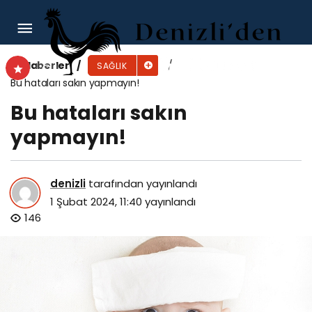
Doç. Dr. Er Güneri “Afet sonrası menstrüel
hijyen eksikliği kadınların üreme sağlığını
Haberler
SAĞLIK
Bu hataları sakın yapmayın!
etkiliyor”
Bu hataları sakın
yapmayın!
denizli
tarafından yayınlandı
1 Şubat 2024, 11:40
yayınlandı
146