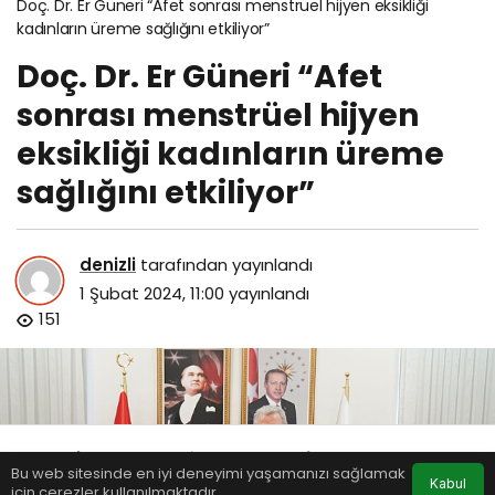
Doç. Dr. Er Güneri “Afet sonrası menstrüel hijyen eksikliği
kadınların üreme sağlığını etkiliyor”
Doç. Dr. Er Güneri “Afet
sonrası menstrüel hijyen
eksikliği kadınların üreme
sağlığını etkiliyor”
denizli
tarafından yayınlandı
1 Şubat 2024, 11:00
yayınlandı
151
Bu web sitesinde en iyi deneyimi yaşamanızı sağlamak
Anasayfa
Akış
Eczaneler
Trafik
Kabul
için çerezler kullanılmaktadır.