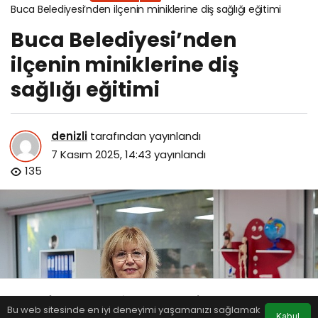
Buca Belediyesi’nden ilçenin miniklerine diş sağlığı eğitimi
Buca Belediyesi’nden
ilçenin miniklerine diş
sağlığı eğitimi
denizli
tarafından yayınlandı
7 Kasım 2025, 14:43
yayınlandı
135
Bu web sitesinde en iyi deneyimi yaşamanızı sağlamak
Anasayfa
Akış
Eczaneler
Trafik
Kabul