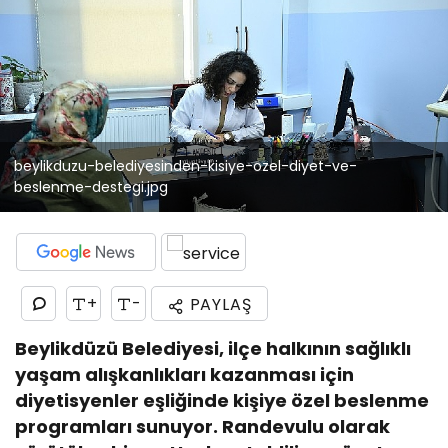
beylikduzu-belediyesinden-kisiye-ozel-diyet-ve-
beslenme-destegi.jpg
+
-
PAYLAŞ
Beylikdüzü Belediyesi, ilçe halkının sağlıklı
yaşam alışkanlıkları kazanması için
diyetisyenler eşliğinde kişiye özel beslenme
programları sunuyor. Randevulu olarak