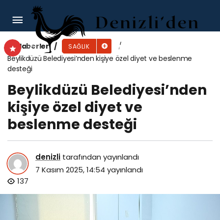
Buca Belediyesi’nden ilçenin miniklerine diş
sağlığı eğitimi
Haberler
SAĞLIK
Beylikdüzü Belediyesi’nden kişiye özel diyet ve beslenme
desteği
Beylikdüzü Belediyesi’nden
kişiye özel diyet ve
beslenme desteği
denizli
tarafından yayınlandı
7 Kasım 2025, 14:54
yayınlandı
137