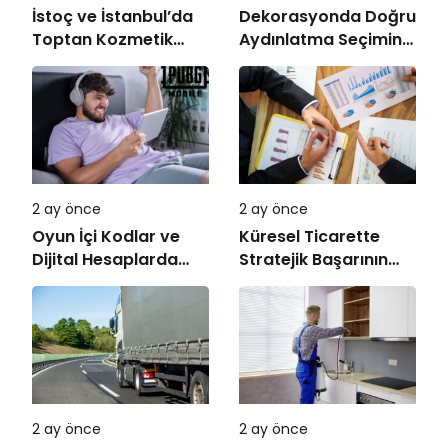
İstoç ve İstanbul’da
Dekorasyonda Doğru
Toptan Kozmetik
Aydınlatma Seçiminin
Rehberi
Önemi
2 ay önce
2 ay önce
Oyun İçi Kodlar ve
Küresel Ticarette
Dijital Hesaplarda
Stratejik Başarının
Doğru Seçim
Anahtarı
2 ay önce
2 ay önce