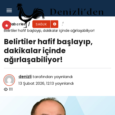
Gonca’da atılan ilk adım, minik Demir’e umut
oldu
Haberler
SAĞLIK
Belirtiler hafif başlayıp, dakikalar içinde ağırlaşabiliyor!
Belirtiler hafif başlayıp,
dakikalar içinde
ağırlaşabiliyor!
denizli
tarafından yayınlandı
13 Şubat 2026, 12:13
yayınlandı
111