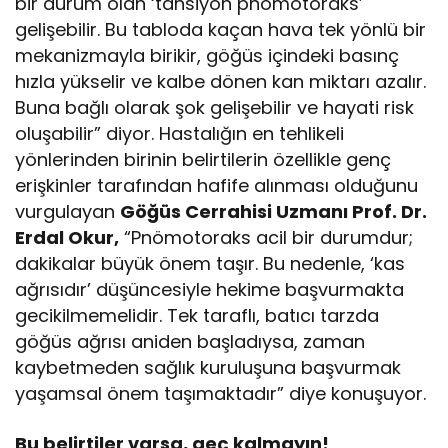
bir durum olan ‘tansiyon pnömotoraks’
gelişebilir. Bu tabloda kaçan hava tek yönlü bir
mekanizmayla birikir, göğüs içindeki basınç
hızla yükselir ve kalbe dönen kan miktarı azalır.
Buna bağlı olarak şok gelişebilir ve hayati risk
oluşabilir” diyor. Hastalığın en tehlikeli
yönlerinden birinin belirtilerin özellikle genç
erişkinler tarafından hafife alınması olduğunu
vurgulayan
Göğüs Cerrahisi Uzmanı Prof. Dr.
Erdal Okur,
“Pnömotoraks acil bir durumdur;
dakikalar büyük önem taşır. Bu nedenle, ‘kas
ağrısıdır’ düşüncesiyle hekime başvurmakta
gecikilmemelidir. Tek taraflı, batıcı tarzda
göğüs ağrısı aniden başladıysa, zaman
kaybetmeden sağlık kuruluşuna başvurmak
yaşamsal önem taşımaktadır” diye konuşuyor.
Bu belirtiler varsa, geç kalmayın!