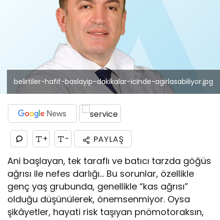
belirtiler-hafif-baslayip-dakikalar-icinde-agirlasabiliyor.jpg
+
-
PAYLAŞ
Ani başlayan, tek taraflı ve batıcı tarzda göğüs
ağrısı ile nefes darlığı… Bu sorunlar, özellikle
genç yaş grubunda, genellikle “kas ağrısı”
olduğu düşünülerek, önemsenmiyor. Oysa
şikâyetler, hayati risk taşıyan pnömotoraksın,