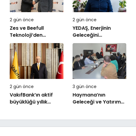
2 gün önce
2 gün önce
Zes ve Beefull
YEDAŞ, Enerjinin
Teknoloji’den
Geleceğini
Roaming İş Birliği
Şekillendirecek Genç
Yetenekleri Arıyor
2 gün önce
3 gün önce
VakıfBank’ın aktif
Haymana’nın
büyüklüğü yıllık
Geleceği ve Yatırım
bazda yüzde 28
Potansiyeli Masaya
artışla 5,8 trilyon
Yatırıldı
TL’yi aştı