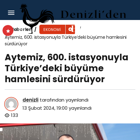
EY, 2024 yılında telekomünikasyon sektörünü
etkileyecek en önemli 10 riski açıkladı!
Haberler
EKONOMI
Aytemiz, 600. istasyonuyla Türkiye’deki büyüme hamlesini
sürdürüyor
Aytemiz, 600. istasyonuyla
Türkiye’deki büyüme
hamlesini sürdürüyor
denizli
tarafından yayınlandı
13 Şubat 2024, 19:00
yayınlandı
133