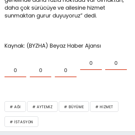
daha çok sürücüye ve ailesine hizmet
sunmaktan gurur duyuyoruz” dedi.
Kaynak: (BYZHA) Beyaz Haber Ajansı
0
0
0
0
0
# AĞI
# AYTEMIZ
# BÜYÜME
# HIZMET
# İSTASYON