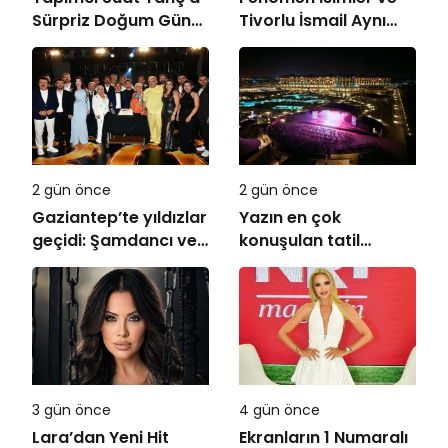
Sürpriz Doğum Günü
Tivorlu İsmail Aynı
Kutlaması!
Filmde Buluştu!
!Kozalak Devri! 7
Ağustos’ta Vizyonda
2 gün önce
2 gün önce
Gaziantep’te yıldızlar
Yazın en çok
geçidi: Şamdancı ve
konuşulan tatil
By Mustafa açılışı ile
kareleri bu sezon
Green Park’ta
Ethno Belek’ten geldi
görkemli gala
3 gün önce
4 gün önce
Lara’dan Yeni Hit
Ekranların 1 Numaralı