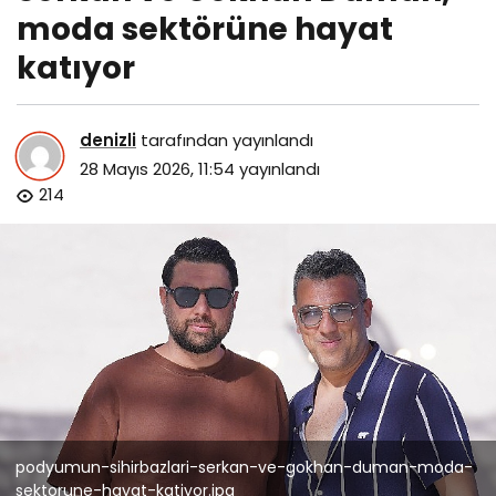
moda sektörüne hayat
katıyor
denizli
tarafından yayınlandı
28 Mayıs 2026, 11:54
yayınlandı
214
podyumun-sihirbazlari-serkan-ve-gokhan-duman-moda-
sektorune-hayat-katiyor.jpg