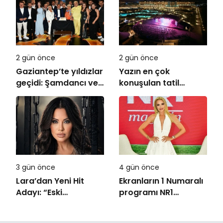
Ağustos’ta Vizyonda
2 gün önce
2 gün önce
Gaziantep’te yıldızlar
Yazın en çok
geçidi: Şamdancı ve
konuşulan tatil
By Mustafa açılışı ile
kareleri bu sezon
Green Park’ta
Ethno Belek’ten geldi
görkemli gala
3 gün önce
4 gün önce
Lara’dan Yeni Hit
Ekranların 1 Numaralı
Adayı: “Eski
programı NR1
Numaralar” Yayında
Magazin