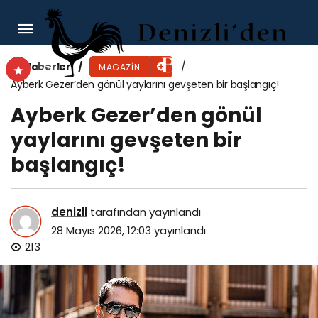
Podyumun Sihirbazları: Serkan ve Gökhan
Duman, moda sektörüne hayat katıyor
Haberler
MAGAZIN
Ayberk Gezer’den gönül yaylarını gevşeten bir başlangıç!
Ayberk Gezer’den gönül
yaylarını gevşeten bir
başlangıç!
denizli
tarafından yayınlandı
28 Mayıs 2026, 12:03
yayınlandı
213