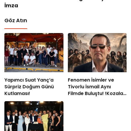
İmza
Göz Atın
Yapımcı Suat Yanç’a
Fenomen İsimler ve
Sürpriz Doğum Günü
Tivorlu İsmail Aynı
Kutlaması!
Filmde Buluştu! !Kozalak
Devri! 7 Ağustos’ta
Vizyonda