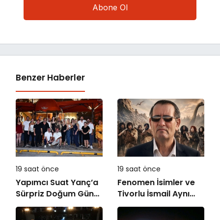
Benzer Haberler
19 saat önce
19 saat önce
Yapımcı Suat Yanç’a
Fenomen İsimler ve
Sürpriz Doğum Günü
Tivorlu İsmail Aynı
Kutlaması!
Filmde Buluştu!
!Kozalak Devri! 7