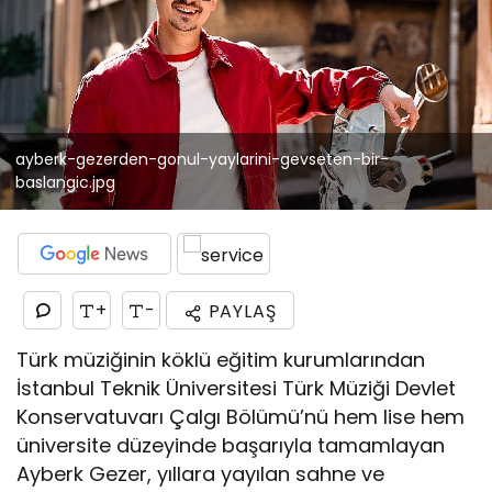
ayberk-gezerden-gonul-yaylarini-gevseten-bir-
baslangic.jpg
+
-
PAYLAŞ
Türk müziğinin köklü eğitim kurumlarından
İstanbul Teknik Üniversitesi Türk Müziği Devlet
Konservatuvarı Çalgı Bölümü’nü hem lise hem
üniversite düzeyinde başarıyla tamamlayan
Ayberk Gezer, yıllara yayılan sahne ve