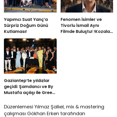
Yapımcı Suat Yanç’a
Fenomen İsimler ve
Sürpriz Doğum Günü
Tivorlu İsmail Aynı
Kutlaması!
Filmde Buluştu! !Kozalak
Devri! 7 Ağustos’ta
Vizyonda
Gaziantep’te yıldızlar
geçidi: Şamdancı ve By
Mustafa açılışı ile Green
Park’ta görkemli gala
Düzenlemesi Yılmaz Şallıel, mix & mastering
çalışması Gökhan Erken tarafından