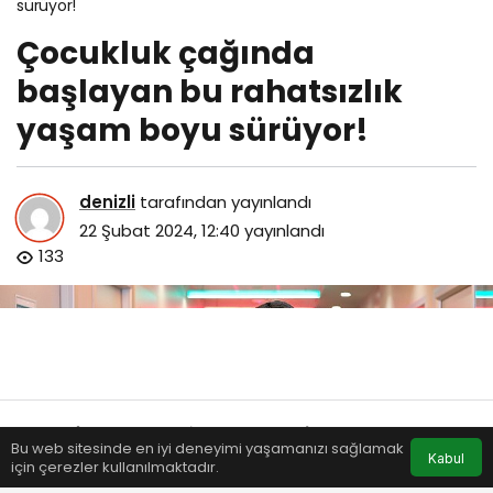
sürüyor!
Çocukluk çağında
başlayan bu rahatsızlık
yaşam boyu sürüyor!
denizli
tarafından yayınlandı
22 Şubat 2024, 12:40
yayınlandı
133
Bu web sitesinde en iyi deneyimi yaşamanızı sağlamak
Anasayfa
Akış
Eczaneler
Trafik
Kabul
için çerezler kullanılmaktadır.