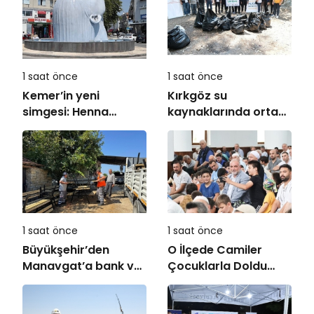
1 saat önce
1 saat önce
Kemer’in yeni
Kırkgöz su
simgesi: Henna
kaynaklarında ortak
Heykeli
koruma seferberliği
1 saat önce
1 saat önce
Büyükşehir’den
O İlçede Camiler
Manavgat’a bank ve
Çocuklarla Doldu
piknik masası desteği
Taştı