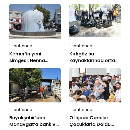
1 saat önce
1 saat önce
Kemer’in yeni
Kırkgöz su
simgesi: Henna
kaynaklarında ortak
Heykeli
koruma seferberliği
1 saat önce
1 saat önce
Büyükşehir’den
O İlçede Camiler
Manavgat’a bank ve
Çocuklarla Doldu