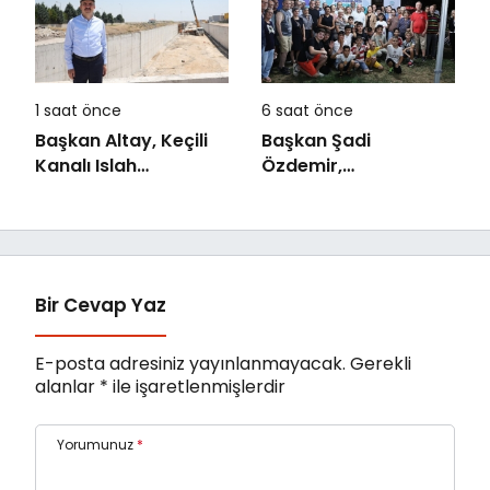
1 saat önce
6 saat önce
Başkan Altay, Keçili
Başkan Şadi
Kanalı Islah
Özdemir,
Çalışması ve Murat
Esentepeliler’i dinledi
Kurum Caddesi’nde
İncelemelerde
Bulundu
Bir Cevap Yaz
E-posta adresiniz yayınlanmayacak.
Gerekli
alanlar
*
ile işaretlenmişlerdir
Yorumunuz
*