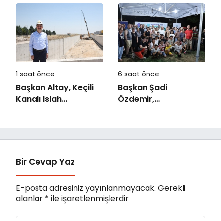
piknik masası desteği
Taştı
1 saat önce
6 saat önce
Başkan Altay, Keçili
Başkan Şadi
Kanalı Islah
Özdemir,
Çalışması ve Murat
Esentepeliler’i dinledi
Kurum Caddesi’nde
İncelemelerde
Bulundu
Bir Cevap Yaz
E-posta adresiniz yayınlanmayacak.
Gerekli
alanlar
*
ile işaretlenmişlerdir