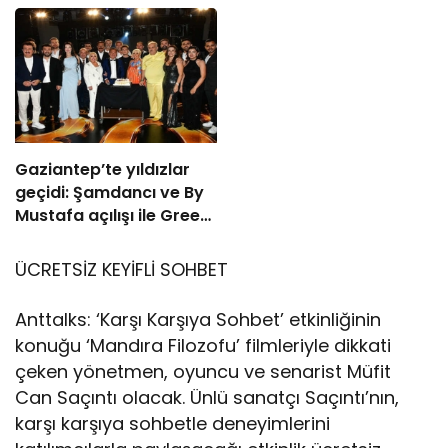
Devri! 7 Ağustos’ta
Vizyonda
Gaziantep’te yıldızlar
geçidi: Şamdancı ve By
Mustafa açılışı ile Green
Park’ta görkemli gala
ÜCRETSİZ KEYİFLİ SOHBET
Anttalks: ‘Karşı Karşıya Sohbet’ etkinliğinin
konuğu ‘Mandıra Filozofu’ filmleriyle dikkati
çeken yönetmen, oyuncu ve senarist Müfit
Can Saçıntı olacak. Ünlü sanatçı Saçıntı’nın,
karşı karşıya sohbetle deneyimlerini