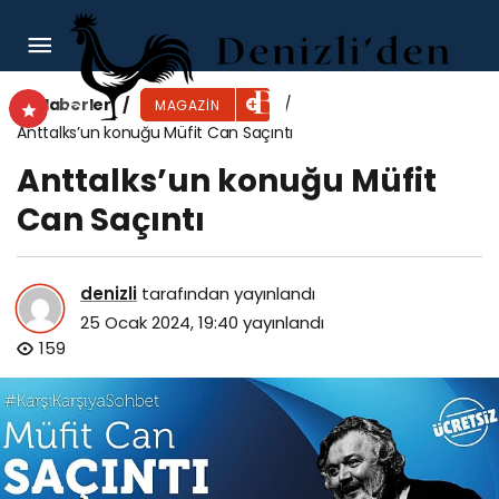
CRR Şubat’ta 12 Konserle Müzikseverlerle
Buluşuyor
Haberler
MAGAZIN
Anttalks’un konuğu Müfit Can Saçıntı
Anttalks’un konuğu Müfit
Can Saçıntı
denizli
tarafından yayınlandı
25 Ocak 2024, 19:40
yayınlandı
159