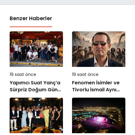
Benzer Haberler
19 saat önce
19 saat önce
Yapımcı Suat Yanç’a
Fenomen İsimler ve
Sürpriz Doğum Günü
Tivorlu İsmail Aynı
Kutlaması!
Filmde Buluştu!
!Kozalak Devri! 7
Ağustos’ta Vizyonda