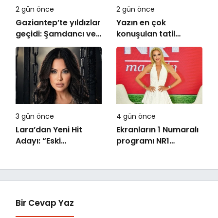
2 gün önce
2 gün önce
Gaziantep’te yıldızlar
Yazın en çok
geçidi: Şamdancı ve
konuşulan tatil
By Mustafa açılışı ile
kareleri bu sezon
Green Park’ta
Ethno Belek’ten geldi
görkemli gala
3 gün önce
4 gün önce
Lara’dan Yeni Hit
Ekranların 1 Numaralı
Adayı: “Eski
programı NR1
Numaralar” Yayında
Magazin
Bir Cevap Yaz