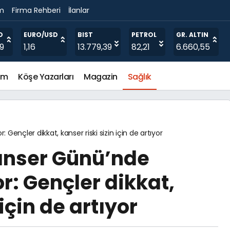
im
Firma Rehberi
İlanlar
O
EURO/USD
BIST
PETROL
GR. ALTIN
19
1,16
13.779,39
82,21
6.660,55
em
Köşe Yazarları
Magazin
Sağlık
nçler dikkat, kanser riski sizin için de artıyor
anser Günü’nde
r: Gençler dikkat,
 için de artıyor