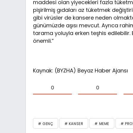
maddesi olan yiyecekleri fazla tüket
pişirilmiş gıdaları az tüketmek değiştir
gibi virüsler de kansere neden olmakt
günümüzde aşısı mevcut. Ayrıca rahim
tarama yoluyla erken teşhis edilebili
önemli.”
Kaynak: (BYZHA) Beyaz Haber Ajansı
0
0
# GENÇ
# KANSER
# MEME
# PRO