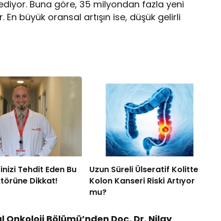
ediyor. Buna göre, 35 milyondan fazla yeni
En büyük oransal artışın ise, düşük gelirli
inizi Tehdit Eden Bu
Uzun Süreli Ülseratif Kolitte
ktörüne Dikkat!
Kolon Kanseri Riski Artıyor
mu?
 Onkoloji Bölümü’nden Doç. Dr. Nilay