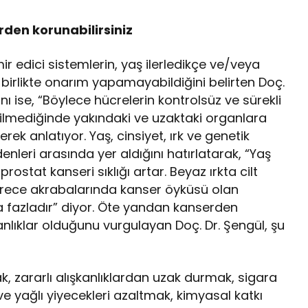
erden korunabilirsiniz
r edici sistemlerin, yaş ilerledikçe ve/veya
birlikte onarım yapamayabildiğini belirten Doç.
ını ise, “Böylece hücrelerin kontrolsüz ve sürekli
ilmediğinde yakındaki ve uzaktaki organlara
rek anlatıyor. Yaş, cinsiyet, ırk ve genetik
denleri arasında yer aldığını hatırlatarak, “Yaş
ostat kanseri sıklığı artar. Beyaz ırkta cilt
i derece akrabalarında kanser öyküsü olan
ha fazladır” diyor. Öte yandan kanserden
şkanlıklar olduğunu vurgulayan Doç. Dr. Şengül, şu
zararlı alışkanlıklardan uzak durmak, sigara
e yağlı yiyecekleri azaltmak, kimyasal katkı