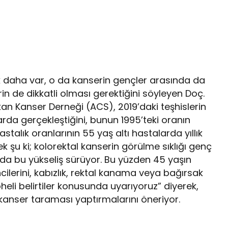
ik daha var, o da kanserin gençler arasında da
n de dikkatli olması gerektiğini söyleyen Doç.
an Kanser Derneği (ACS), 2019’daki teşhislerin
arda gerçekleştiğini, bunun 1995’teki oranın
astalık oranlarının 55 yaş altı hastalarda yıllık
çek şu ki; kolorektal kanserin görülme sıklığı genç
ır da bu yükseliş sürüyor. Bu yüzden 45 yaşın
encilerini, kabızlık, rektal kanama veya bağırsak
pheli belirtiler konusunda uyarıyoruz” diyerek,
nser taraması yaptırmalarını öneriyor.