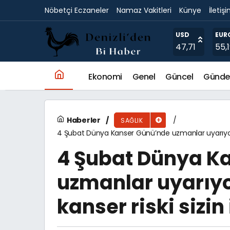
Nöbetçi Eczaneler
Namaz Vakitleri
Künye
İletiş
Kanser önlenebilir mi?
USD
EUR
47,71
55,
Ekonomi
Genel
Güncel
Günd
Haberler
SAĞLIK
4 Şubat Dünya Kanser Günü’nde uzmanlar uyarıyor: Ge
4 Şubat Dünya K
uzmanlar uyarıyo
kanser riski sizin