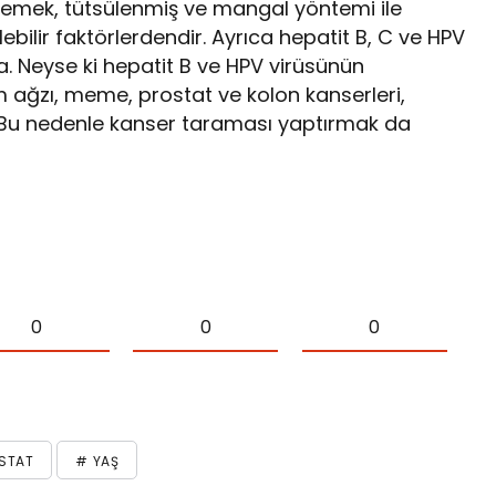
memek, tütsülenmiş ve mangal yöntemi ile
ilebilir faktörlerdendir. Ayrıca hepatit B, C ve HPV
a. Neyse ki hepatit B ve HPV virüsünün
 ağzı, meme, prostat ve kolon kanserleri,
r. Bu nedenle kanser taraması yaptırmak da
0
0
0
STAT
# YAŞ