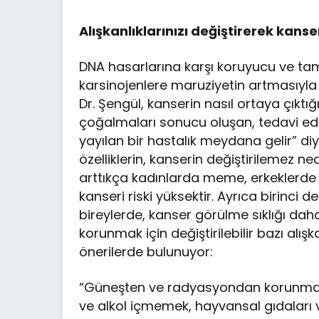
Alışkanlıklarınızı değiştirerek kans
DNA hasarlarına karşı koruyucu ve tami
karsinojenlere maruziyetin artmasıyla 
Dr. Şengül, kanserin nasıl ortaya çıktığ
çoğalmaları sonucu oluşan, tedavi ed
yayılan bir hastalık meydana gelir” diye
özelliklerin, kanserin değiştirilemez ne
arttıkça kadınlarda meme, erkeklerde pr
kanseri riski yüksektir. Ayrıca birinc
bireylerde, kanser görülme sıklığı da
korunmak için değiştirilebilir bazı alı
önerilerde bulunuyor:
“Güneşten ve radyasyondan korunmak, 
ve alkol içmemek, hayvansal gıdaları v