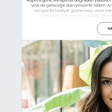
Rapora göre, Avrupa'da doğrudan yabancı ya
yine de geleceğe dair iyimserlik hâkim. Ar
Avrupa'da faaliyet göstermeyi veya mev
belirtiyor. Yatırımcılar tedarik zincir
HA