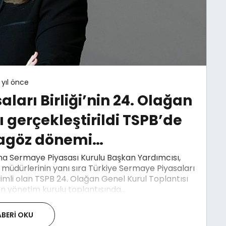
 yıl önce
ları Birliği’nin 24. Olağan
ı gerçekleştirildi TSPB’de
agöz dönemi…
na Sermaye Piyasası Kurulu Başkan Yardımcısı,
müdürlerinin yanı sıra Türkiye Sermaye Piyasaları
çimli olan TSPB 24. Olağan Genel Kurul Toplantısı
n yönetim kurulu toplantısında...
BERI OKU