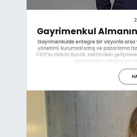
2
Gayrimenkul Almanın 
Gayrimenkulde entegre bir vizyonla arsa v
yönetimi, kurumsal satış ve pazarlama hi
CEO’su Hakan Bucak, sektördeki gelişmeler
gayrimenkul yatırımı ve yö
HA