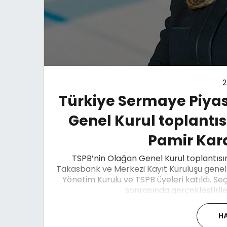
2
Türkiye Sermaye Piyasa
Genel Kurul toplantıs
Pamir Kar
TSPB’nin Olağan Genel Kurul toplantısı
Takasbank ve Merkezi Kayıt Kuruluşu genel 
Yönetim Kurulu ve TSPB üyeleri katıldı. Se
sonrasında gerçekleştirile
HA