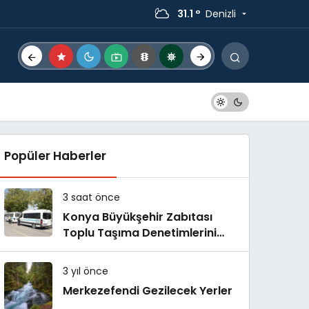
31.1 °
Denizli
Popüler Haberler
3 saat önce
Konya Büyükşehir Zabıtası
Toplu Taşıma Denetimlerini
Sürdürüyor
3 yıl önce
Merkezefendi Gezilecek Yerler