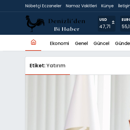
Nöbetçi Eczaneler
Namaz Vakitleri
Künye
İletiş
USD
EUR
47,71
55,
Ekonomi
Genel
Güncel
Günd
Etiket:
Yatırım