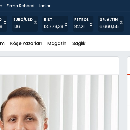
im
Firma Rehberi
İlanlar
O
EURO/USD
BIST
PETROL
GR. ALTIN
19
1,16
13.779,39
82,21
6.660,55
em
Köşe Yazarları
Magazin
Sağlık