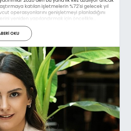
tırımlar 2020’den bu yana ilk kez azalıyor ancak
aştırmaya katılan işletmelerin %72'si gelecek yıl
cut operasyonlarını genişletmeyi planladığını
lerini yeniden yapılandırmak için öncelikle...
BERI OKU