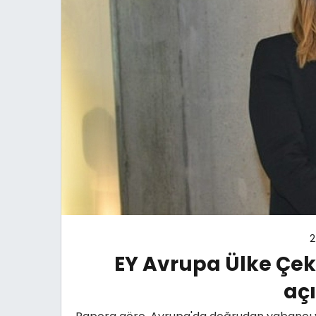
2
EY Avrupa Ülke Çeki
aç