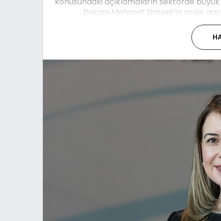
konusundaki açıklamaların sektörde büyük b
Bakanı Mehmet Şimşek’in proje gayr
HA