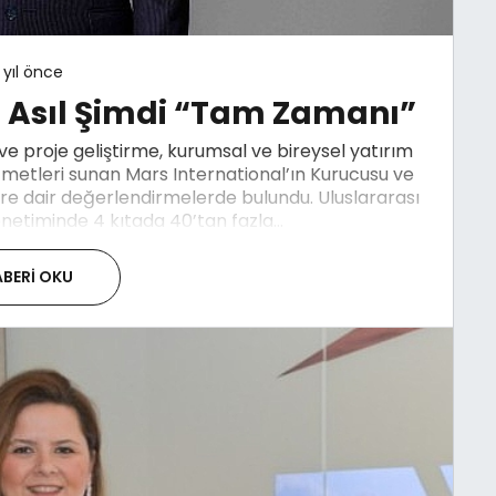
 yıl önce
Asıl Şimdi “Tam Zamanı”
e proje geliştirme, kurumsal ve bireysel yatırım
zmetleri sunan Mars International’ın Kurucusu ve
e dair değerlendirmelerde bulundu. Uluslararası
netiminde 4 kıtada 40’tan fazla...
BERI OKU