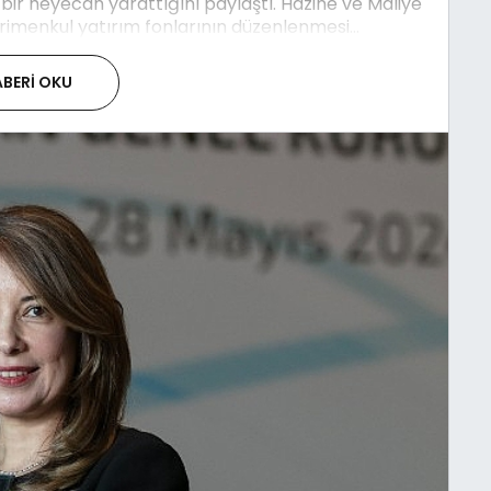
ir heyecan yarattığını paylaştı. Hazine ve Maliye
imenkul yatırım fonlarının düzenlenmesi...
BERI OKU