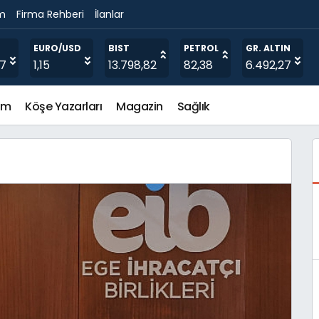
im
Firma Rehberi
İlanlar
O
EURO/USD
BIST
PETROL
GR. ALTIN
97
1,15
13.798,82
82,38
6.492,27
em
Köşe Yazarları
Magazin
Sağlık