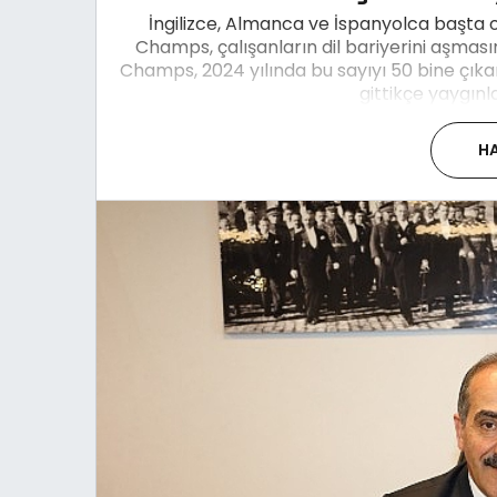
İngilizce, Almanca ve İspanyolca başta 
Champs, çalışanların dil bariyerini aşmasın
Champs, 2024 yılında bu sayıyı 50 bine çık
gittikçe yaygınl
HA