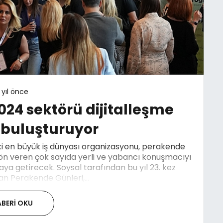
 yıl önce
024 sektörü dijitalleşme
buluşturuyor
i en büyük iş dünyası organizasyonu, perakende
 yön veren çok sayıda yerli ve yabancı konuşmacıyı
araya getirecek. Soysal tarafından bu yıl 23. kez
n Perakende Günleri,...
BERI OKU