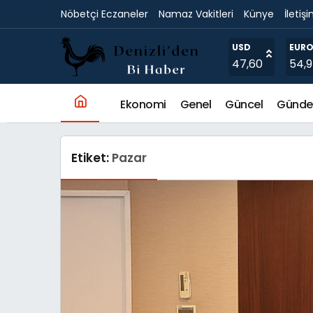
Nöbetçi Eczaneler
Namaz Vakitleri
Künye
İletiş
USD
EUR
47,60
54,
Ekonomi
Genel
Güncel
Günd
Etiket:
Pazar