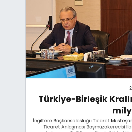
2
Türkiye-Birleşik Krall
mily
İngiltere Başkonsolosluğu Ticaret Müsteşar
Ticaret Anlaşması Başmüzakerecisi Ilar