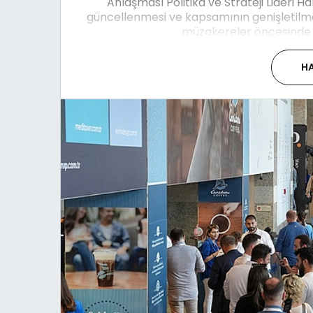
Anlaşması Politika ve Strateji Lideri 
güncellenmesi ve kapsamının genişletil
müzakereler öncesinde g
HA