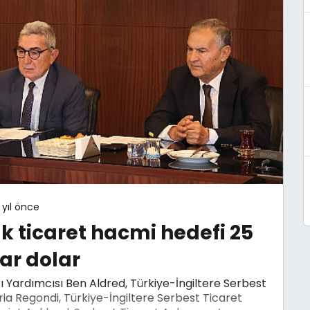
 yıl önce
ık ticaret hacmi hedefi 25
ar dolar
ı Yardımcısı Ben Aldred, Türkiye-İngiltere Serbest
ia Regondi, Türkiye-İngiltere Serbest Ticaret