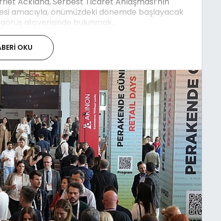
Harriet Ackland, Serbest Ticaret Anlaşması’nın
mesi amacıyla, önümüzdeki dönemde başlayacak
örüş alışverişinde bulunmak...
BERI OKU