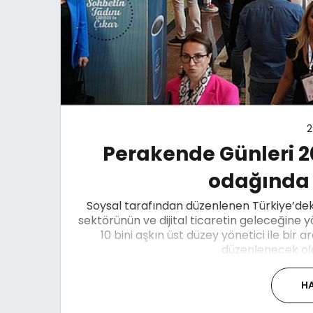
2
Perakende Günleri 2
odağında 
Soysal tarafından düzenlenen Türkiye’dek
sektörünün ve dijital ticaretin geleceğine
10 bini aşkın üst düzey yönetici ile bir 
düzenlenecek ola
HA