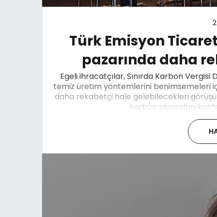
2
Türk Emisyon Ticaret
pazarında daha re
Egeli ihracatçılar, Sınırda Karbon Vergis
temiz üretim yöntemlerini benimsemeleri iç
daha rekabetçi hale gelebilecekleri görüş
karbon piyasaları konfe
HA