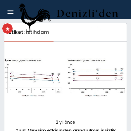
Etiket:
İstihdam
2 yıl önce
Tüik: Mevsim etkisinden arındırılmış işsizlik