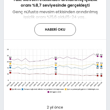
oranı %8,7 seviyesinde gerçekleşti
Genç nüfusta mevsim etkisinden arındırılmış
işsizlik oranı %15,6 oldu15-24 yaş...
HABERI OKU
2 yıl önce