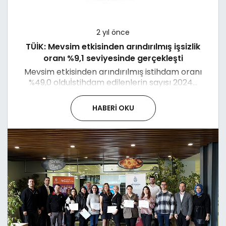
2 yıl önce
TÜİK: Mevsim etkisinden arındırılmış işsizlik
oranı %9,1 seviyesinde gerçekleşti
Mevsim etkisinden arındırılmış istihdam oranı
%49,0 olduİstihdam edilenlerin sayısı 2024...
HABERI OKU